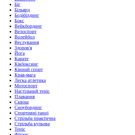
Біг
Більярд
Бодібілдинг
Бокс
Вейкбординг
Велоспорт
Волейбол
Веслування
Здоров'я
Йога
Карате
Кікбоксинг
Кінний спорт
Крав-мага
Легка атлетика
Мотоспорт
Настільний теніс
Плавання
Сквош
Сноубординг
Спортивні танці
Стрільба практична
Стрільба кульова
Теніс
Фітнес