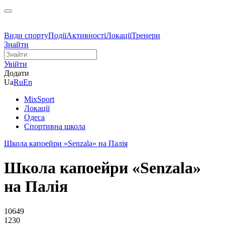
Види спорту
Події
Активності
Локації
Тренери
Знайти
Увійти
Додати
Ua
Ru
En
MixSport
Локації
Одеса
Спортивна школа
Школа капоейри «Senzala» на Палія
Школа капоейри «Senzala»
на Палія
10649
1230