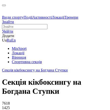
Види спорту
Події
Активності
Локації
Тренери
Знайти
Увійти
Додати
Ua
Ru
En
MixSport
Локації
Вінниця
Спортивна секція
Секція кікбоксингу на Богдана Ступки
Секція кікбоксингу на
Богдана Ступки
7618
1425