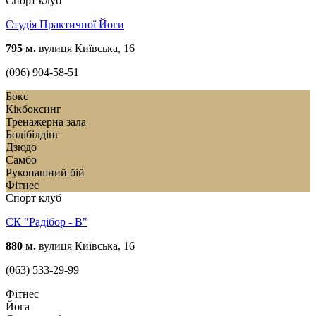
Спорт клуб
Студія Практичної Йоги
795 м.
вулиця Київська, 16
(096) 904-58-51
Бокс
Кікбоксинг
Тренажерна зала
Бодібілдінг
Дзюдо
Самбо
Рукопашний бій
Фітнес
Спорт клуб
СК "Радібор - В"
880 м.
вулиця Київська, 16
(063) 533-29-99
Фітнес
Йога