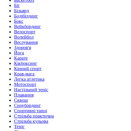
Баскетбол
Біг
Більярд
Бодібілдинг
Бокс
Вейкбординг
Велоспорт
Волейбол
Веслування
Здоров'я
Йога
Карате
Кікбоксинг
Кінний спорт
Крав-мага
Легка атлетика
Мотоспорт
Настільний теніс
Плавання
Сквош
Сноубординг
Спортивні танці
Стрільба практична
Стрільба кульова
Теніс