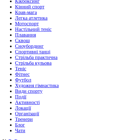
Кікбоксинг
Кінний спорт
Крав-мага
Легка атлетика
Мотоспорт
Настільний теніс
Плавання
Сквош
Сноубординг
Спортивні танці
Стрільба практична
Стрільба кульова
Теніс
Фітнес
Футбол
Художня гімнастика
Види спорту
Події
Активності
Локації
Організації
Тренери
Блог
Чати