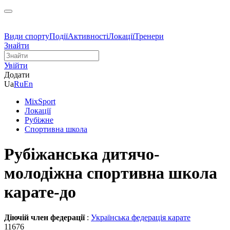
Види спорту
Події
Активності
Локації
Тренери
Знайти
Увійти
Додати
Ua
Ru
En
MixSport
Локації
Рубіжне
Спортивна школа
Рубіжанська дитячо-
молодіжна спортивна школа
карате-до
Діючій член федерації
:
Українська федерація карате
11676