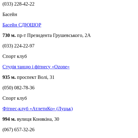
(033) 228-42-22
Басейн
Басейн СДЮШОР
730 м.
пр-т Президента Грушевського, 2A
(033) 224-22-97
Спорт клуб
Студія танцю і фітнесу «Ozone»
935 м.
проспект Волі, 31
(050) 082-78-36
Спорт клуб
Фітнес-клуб «АтлетиКо» (Луцьк)
994 м.
вулиця Конякіна, 30
(067) 657-32-26