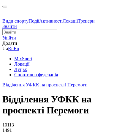
Види спорту
Події
Активності
Локації
Тренери
Знайти
Увійти
Додати
Ua
Ru
En
MixSport
Локації
Луцьк
Спортивна федерація
Відділення УФКК на проспекті Перемоги
Відділення УФКК на
проспекті Перемоги
10113
1491