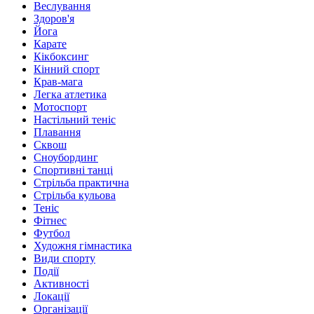
Веслування
Здоров'я
Йога
Карате
Кікбоксинг
Кінний спорт
Крав-мага
Легка атлетика
Мотоспорт
Настільний теніс
Плавання
Сквош
Сноубординг
Спортивні танці
Стрільба практична
Стрільба кульова
Теніс
Фітнес
Футбол
Художня гімнастика
Види спорту
Події
Активності
Локації
Організації