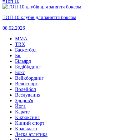
#Топ 10
ТОП 10 клубів для заняття боксом
08.02.2026
MMA
TRX
Баскетбол
Біг
Більярд
Бодібілдинг
Бокс
Вейкбординг
Велоспорт
Волейбол
Веслування
Здоров'я
Йога
Карате
Кікбоксинг
Кінний спорт
Крав-мага
Легка атлетика
Мотоспорт