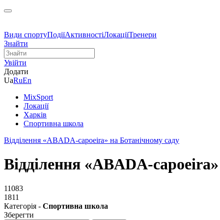
Види спорту
Події
Активності
Локації
Тренери
Знайти
Увійти
Додати
Ua
Ru
En
MixSport
Локації
Харків
Спортивна школа
Відділення «ABADA-capoeira» на Ботанічному саду
Відділення «ABADA-capoeira»
11083
1811
Категорія -
Спортивна школа
Зберегти