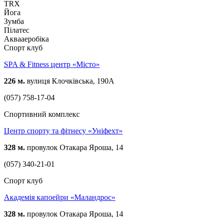
TRX
Йога
Зумба
Пілатес
Аквааеробіка
Спорт клуб
SPA & Fitness центр «Мiсто»
226 м.
вулиця Клочківська, 190А
(057) 758-17-04
Спортивний комплекс
Центр спорту та фітнесу «Уніфехт»
328 м.
провулок Отакара Яроша, 14
(057) 340-21-01
Спорт клуб
Академія капоейри «Маландрос»
328 м.
провулок Отакара Яроша, 14