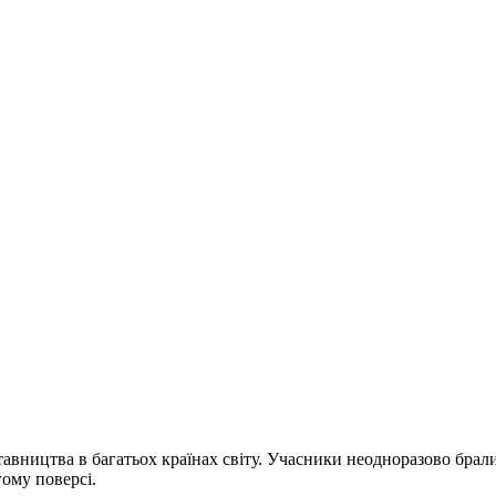
тавництва в багатьох країнах світу. Учасники неодноразово брал
гому поверсі.