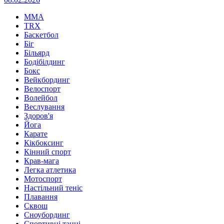
MMA
TRX
Баскетбол
Біг
Більярд
Бодібілдинг
Бокс
Вейкбординг
Велоспорт
Волейбол
Веслування
Здоров'я
Йога
Карате
Кікбоксинг
Кінний спорт
Крав-мага
Легка атлетика
Мотоспорт
Настільний теніс
Плавання
Сквош
Сноубординг
Спортивні танці