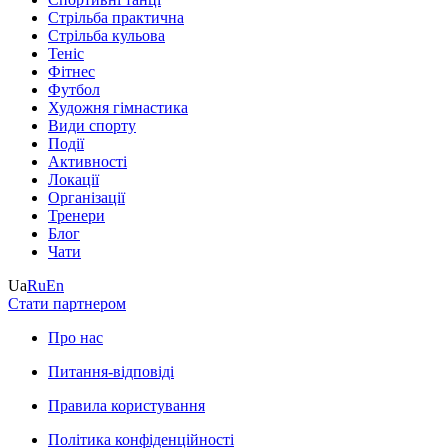
Стрільба практична
Стрільба кульова
Теніс
Фітнес
Футбол
Художня гімнастика
Види спорту
Події
Активності
Локації
Організації
Тренери
Блог
Чати
Ua
Ru
En
Стати партнером
Про нас
Питання-відповіді
Правила користування
Політика конфіденційності