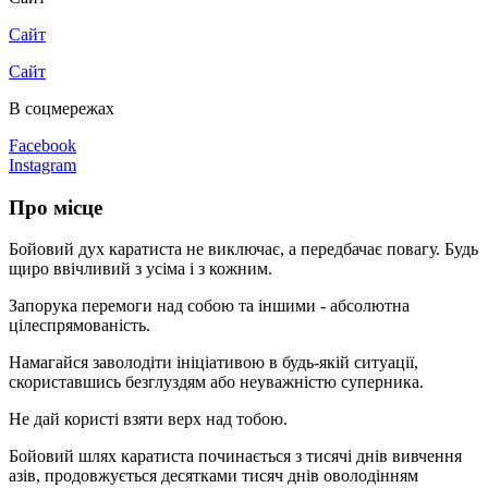
Сайт
Сайт
В соцмережах
Facebook
Instagram
Про місце
Бойовий дух каратиста не виключає, а передбачає повагу. Будь
щиро ввічливий з усіма і з кожним.
Запорука перемоги над собою та іншими - абсолютна
цілеспрямованість.
Намагайся заволодіти ініціативою в будь-якій ситуації,
скориставшись безглуздям або неуважністю суперника.
Не дай користі взяти верх над тобою.
Бойовий шлях каратиста починається з тисячі днів вивчення
азів, продовжується десятками тисяч днів оволодінням