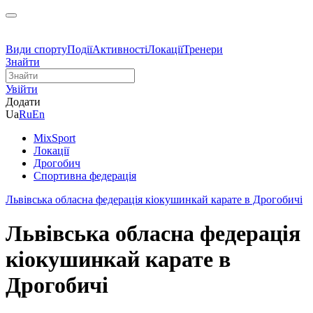
Види спорту
Події
Активності
Локації
Тренери
Знайти
Увійти
Додати
Ua
Ru
En
MixSport
Локації
Дрогобич
Спортивна федерація
Львівська обласна федерація кіокушинкай карате в Дрогобичі
Львівська обласна федерація
кіокушинкай карате в
Дрогобичі