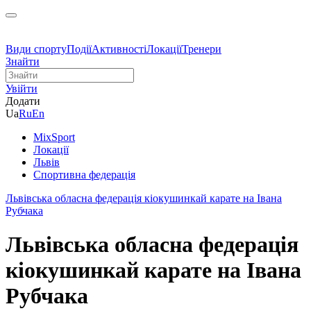
Види спорту
Події
Активності
Локації
Тренери
Знайти
Увійти
Додати
Ua
Ru
En
MixSport
Локації
Львів
Спортивна федерація
Львівська обласна федерація кіокушинкай карате на Івана
Рубчака
Львівська обласна федерація
кіокушинкай карате на Івана
Рубчака