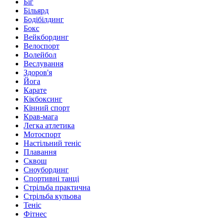
Біг
Більярд
Бодібілдинг
Бокс
Вейкбординг
Велоспорт
Волейбол
Веслування
Здоров'я
Йога
Карате
Кікбоксинг
Кінний спорт
Крав-мага
Легка атлетика
Мотоспорт
Настільний теніс
Плавання
Сквош
Сноубординг
Спортивні танці
Стрільба практична
Стрільба кульова
Теніс
Фітнес