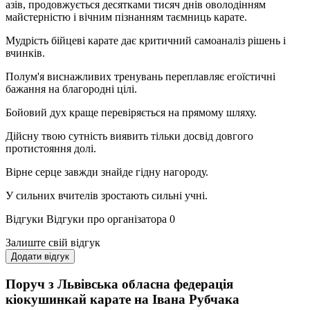
азів, продовжується десятками тисяч днів оволодінням
майстерністю і вічним пізнанням таємниць карате.
Мудрість бійцеві карате дає критичний самоаналіз рішень і
вчинків.
Полум'я виснажливих тренувань переплавляє егоїстичні
бажання на благородні цілі.
Бойовий дух краще перевіряється на прямому шляху.
Дійсну твою сутність виявить тільки досвід довгого
протистояння долі.
Вірне серце завжди знайде гідну нагороду.
У сильних вчителів зростають сильні учні.
Відгуки
Відгуки про організатора
0
Залиште свій відгук
Додати відгук
Поруч з Львівська обласна федерація
кіокушинкай карате на Івана Рубчака