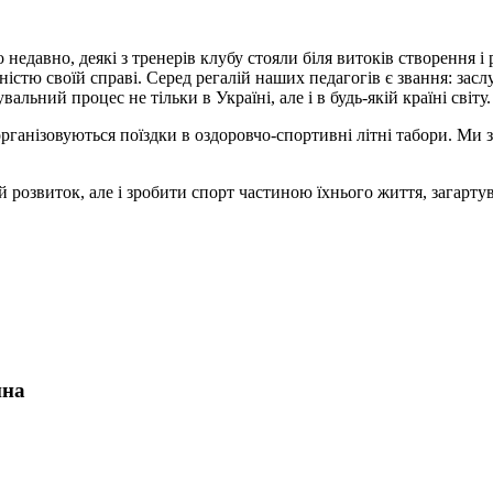
недавно, деякі з тренерів клубу стояли біля витоків створення і
істю своїй справі. Серед регалій наших педагогів є звання: засл
ьний процес не тільки в Україні, але і в будь-якій країні світу.
організовуються поїздки в оздоровчо-спортивні літні табори. Ми
й розвиток, але і зробити спорт частиною їхнього життя, загарту
ина