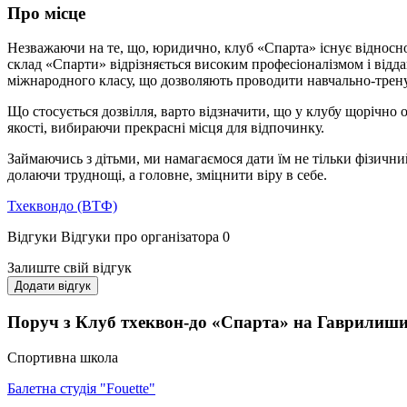
Про місце
Незважаючи на те, що, юридично, клуб «Спарта» існує відносно 
склад «Спарти» відрізняється високим професіоналізмом і віддан
міжнародного класу, що дозволяють проводити навчально-тренувал
Що стосується дозвілля, варто відзначити, що у клубу щорічно 
якості, вибираючи прекрасні місця для відпочинку.
Займаючись з дітьми, ми намагаємося дати їм не тільки фізични
долаючи труднощі, а головне, зміцнити віру в себе.
Тхеквондо (ВТФ)
Відгуки
Відгуки про організатора
0
Залиште свій відгук
Додати відгук
Поруч з Клуб тхеквон-до «Спарта» на Гаврилиш
Спортивна школа
Балетна студія "Fouette"