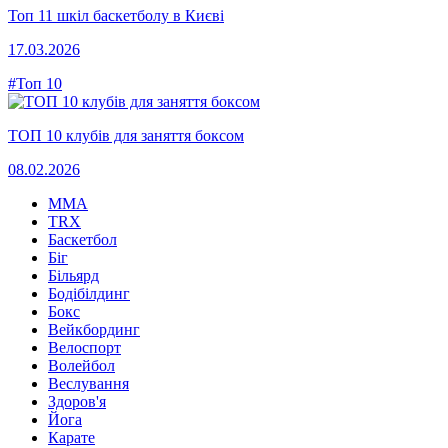
Топ 11 шкіл баскетболу в Києві
17.03.2026
#Топ 10
ТОП 10 клубів для заняття боксом
08.02.2026
MMA
TRX
Баскетбол
Біг
Більярд
Бодібілдинг
Бокс
Вейкбординг
Велоспорт
Волейбол
Веслування
Здоров'я
Йога
Карате