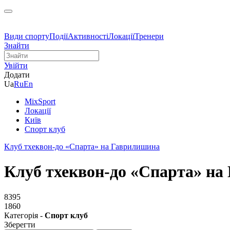
Види спорту
Події
Активності
Локації
Тренери
Знайти
Увійти
Додати
Ua
Ru
En
MixSport
Локації
Київ
Спорт клуб
Клуб тхеквон-до «Спарта» на Гаврилишина
Клуб тхеквон-до «Спарта» н
8395
1860
Категорія -
Спорт клуб
Зберегти