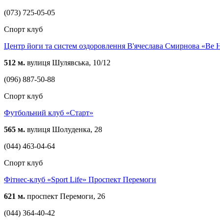
(073) 725-05-05
Спорт клуб
Центр йоги та систем оздоровлення В'ячеслава Смирнова «Be 
512 м.
вулиця Шулявська, 10/12
(096) 887-50-88
Спорт клуб
Футбольний клуб «Старт»
565 м.
вулиця Шолуденка, 28
(044) 463-04-64
Спорт клуб
Фітнес-клуб «Sport Life» Проспект Перемоги
621 м.
проспект Перемоги, 26
(044) 364-40-42