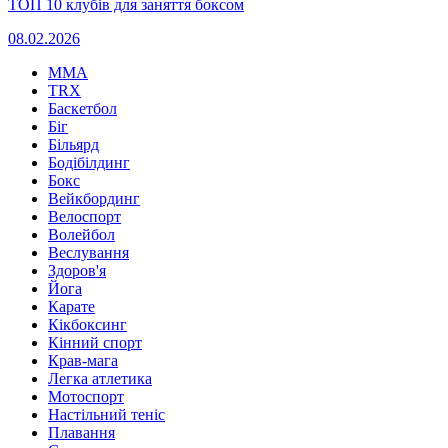
ТОП 10 клубів для заняття боксом
08.02.2026
MMA
TRX
Баскетбол
Біг
Більярд
Бодібілдинг
Бокс
Вейкбординг
Велоспорт
Волейбол
Веслування
Здоров'я
Йога
Карате
Кікбоксинг
Кінний спорт
Крав-мага
Легка атлетика
Мотоспорт
Настільний теніс
Плавання