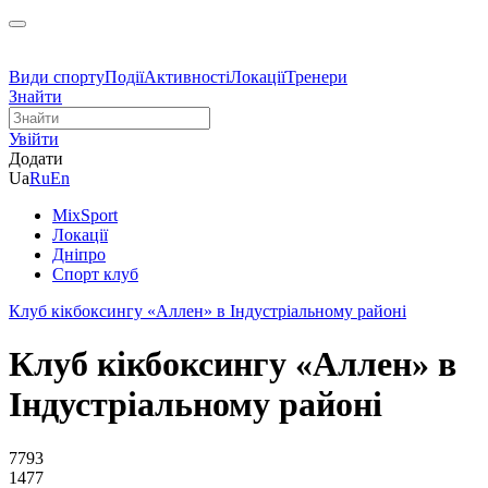
Види спорту
Події
Активності
Локації
Тренери
Знайти
Увійти
Додати
Ua
Ru
En
MixSport
Локації
Дніпро
Спорт клуб
Клуб кікбоксингу «Аллен» в Індустріальному районі
Клуб кікбоксингу «Аллен» в
Індустріальному районі
7793
1477