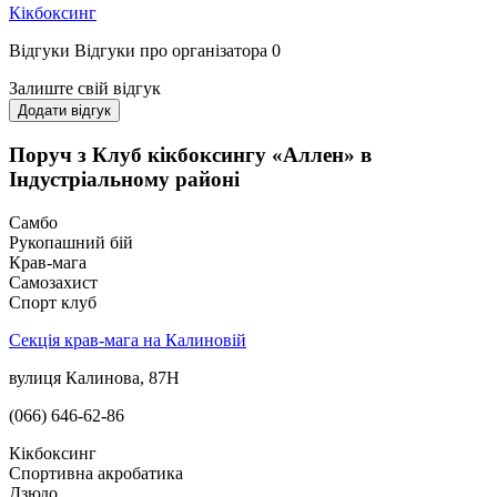
Кікбоксинг
Відгуки
Відгуки про організатора
0
Залиште свій відгук
Додати відгук
Поруч з Клуб кікбоксингу «Аллен» в
Індустріальному районі
Самбо
Рукопашний бій
Крав-мага
Самозахист
Спорт клуб
Секція крав-мага на Калиновій
вулиця Калинова, 87Н
(066) 646-62-86
Кікбоксинг
Спортивна акробатика
Дзюдо