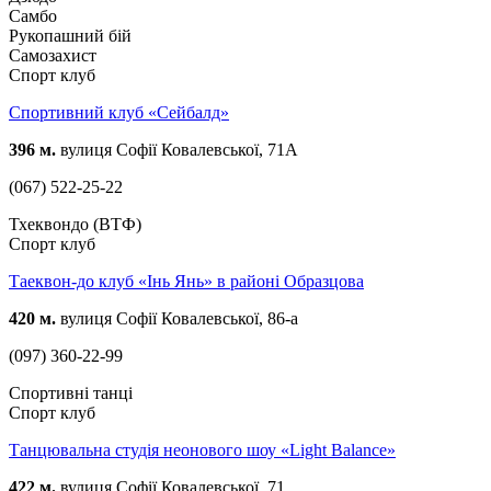
Самбо
Рукопашний бій
Самозахист
Спорт клуб
Спортивний клуб «Сейбалд»
396 м.
вулиця Софії Ковалевської, 71А
(067) 522-25-22
Тхеквондо (ВТФ)
Спорт клуб
Таеквон-до клуб «Інь Янь» в районі Образцова
420 м.
вулиця Софії Ковалевської, 86-а
(097) 360-22-99
Спортивні танці
Спорт клуб
Танцювальна студія неонового шоу «Light Balance»
422 м.
вулиця Софії Ковалевської, 71