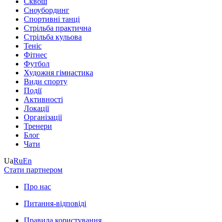
Сквош
Сноубординг
Спортивні танці
Стрільба практична
Стрільба кульова
Теніс
Фітнес
Футбол
Художня гімнастика
Види спорту
Події
Активності
Локації
Організації
Тренери
Блог
Чати
Ua
Ru
En
Стати партнером
Про нас
Питання-відповіді
Правила користування