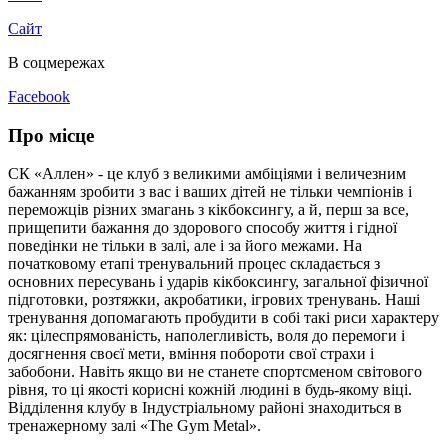
Сайт
В соцмережах
Facebook
Про місце
СК «Аллен» - це клуб з великими амбіціями і величезним
бажанням зробити з вас і ваших дітей не тільки чемпіонів і
переможців різних змагань з кікбоксингу, а й, перш за все,
прищепити бажання до здорового способу життя і гідної
поведінки не тільки в залі, але і за його межами. На
початковому етапі тренувальний процес складається з
основних пересувань і ударів кікбоксингу, загальної фізичної
підготовки, розтяжки, акробатики, ігрових тренувань. Наші
тренування допомагають пробудити в собі такі риси характеру
як: цілеспрямованість, наполегливість, воля до перемоги і
досягнення своєї мети, вміння побороти свої страхи і
забобони. Навіть якщо ви не станете спортсменом світового
рівня, то ці якості корисні кожній людині в будь-якому віці.
Відділення клубу в Індустріальному районі знаходиться в
тренажерному залі «The Gym Metal».