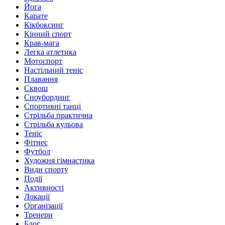
Йога
Карате
Кікбоксинг
Кінний спорт
Крав-мага
Легка атлетика
Мотоспорт
Настільний теніс
Плавання
Сквош
Сноубординг
Спортивні танці
Стрільба практична
Стрільба кульова
Теніс
Фітнес
Футбол
Художня гімнастика
Види спорту
Події
Активності
Локації
Організації
Тренери
Блог