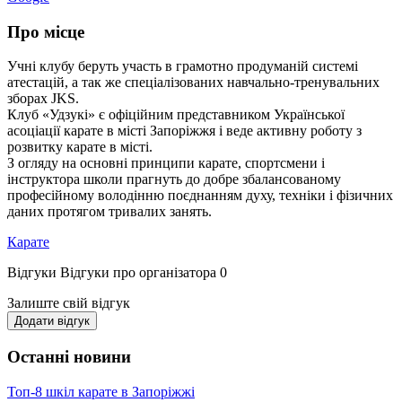
Про місце
Учні клубу беруть участь в грамотно продуманій системі
атестацій, а так же спеціалізованих навчально-тренувальних
зборах JKS.
Клуб «Удзукі» є офіційним представником Української
асоціації карате в місті Запоріжжя і веде активну роботу з
розвитку карате в місті.
З огляду на основні принципи карате, спортсмени і
інструктора школи прагнуть до добре збалансованому
професійному володінню поєднанням духу, техніки і фізичних
даних протягом тривалих занять.
Карате
Відгуки
Відгуки про організатора
0
Залиште свій відгук
Додати відгук
Останні новини
Топ-8 шкіл карате в Запоріжжі