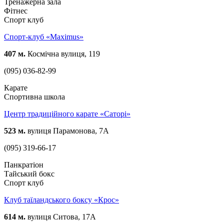
Тренажерна зала
Фітнес
Спорт клуб
Спорт-клуб «Maximus»
407 м.
Космічна вулиця, 119
(095) 036-82-99
Карате
Спортивна школа
Центр традиційного карате «Саторі»
523 м.
вулиця Парамонова, 7А
(095) 319-66-17
Панкратіон
Тайський бокс
Спорт клуб
Клуб таїландського боксу «Крос»
614 м.
вулиця Ситова, 17А