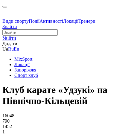
Види спорту
Події
Активності
Локації
Тренери
Знайти
Увійти
Додати
Ua
Ru
En
MixSport
Локації
Запоріжжя
Спорт клуб
Клуб карате «Удзукі» на
Північно-Кільцевій
16048
790
1452
1