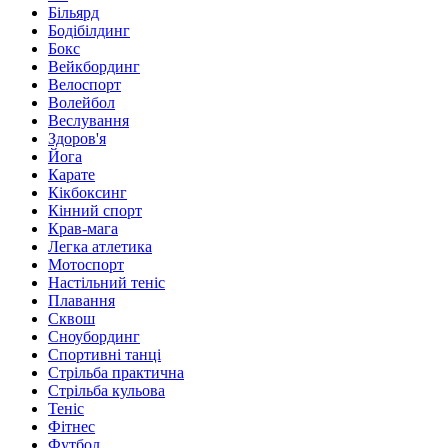
Більярд
Бодібілдинг
Бокс
Вейкбординг
Велоспорт
Волейбол
Веслування
Здоров'я
Йога
Карате
Кікбоксинг
Кінний спорт
Крав-мага
Легка атлетика
Мотоспорт
Настільний теніс
Плавання
Сквош
Сноубординг
Спортивні танці
Стрільба практична
Стрільба кульова
Теніс
Фітнес
Футбол