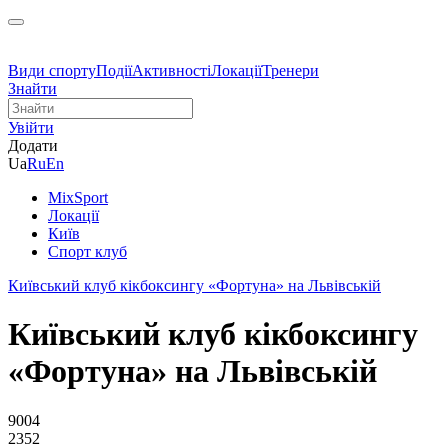
Види спорту
Події
Активності
Локації
Тренери
Знайти
Увійти
Додати
Ua
Ru
En
MixSport
Локації
Київ
Спорт клуб
Київський клуб кікбоксингу «Фортуна» на Львівській
Київський клуб кікбоксингу
«Фортуна» на Львівській
9004
2352