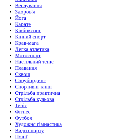
Веслування
Здоров'я
Йога
Карате
Кікбоксинг
Кінний спорт
Крав-мага
Легка атлетика
Мотоспорт
Настільний теніс
Плавання
Сквош
Сноубординг
Спортивні танці
Стрільба практична
Стрільба кульова
Теніс
Фітнес
Футбол
Художня гімнастика
Види спорту
Події