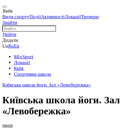
Київ
Види спорту
Події
Активності
Локації
Тренери
Знайти
Увійти
Додати
Ua
Ru
En
MixSport
Локації
Київ
Спортивна школа
Київська школа йоги. Зал «Левобережка»
Київська школа йоги. Зал
«Левобережка»
9868