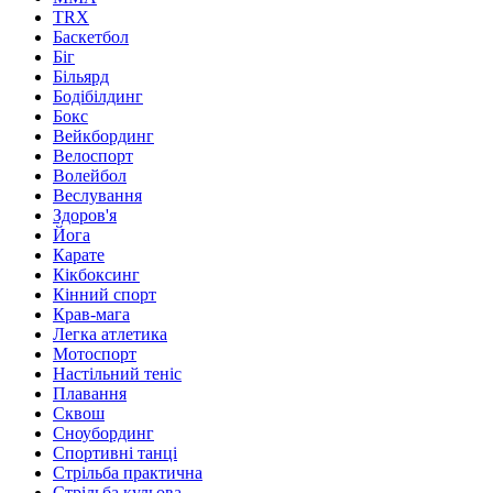
TRX
Баскетбол
Біг
Більярд
Бодібілдинг
Бокс
Вейкбординг
Велоспорт
Волейбол
Веслування
Здоров'я
Йога
Карате
Кікбоксинг
Кінний спорт
Крав-мага
Легка атлетика
Мотоспорт
Настільний теніс
Плавання
Сквош
Сноубординг
Спортивні танці
Стрільба практична
Стрільба кульова