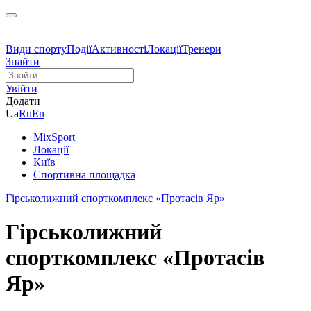
Види спорту
Події
Активності
Локації
Тренери
Знайти
Увійти
Додати
Ua
Ru
En
MixSport
Локації
Київ
Спортивна площадка
Гірськолижний спорткомплекс «Протасів Яр»
Гірськолижний
спорткомплекс «Протасів
Яр»