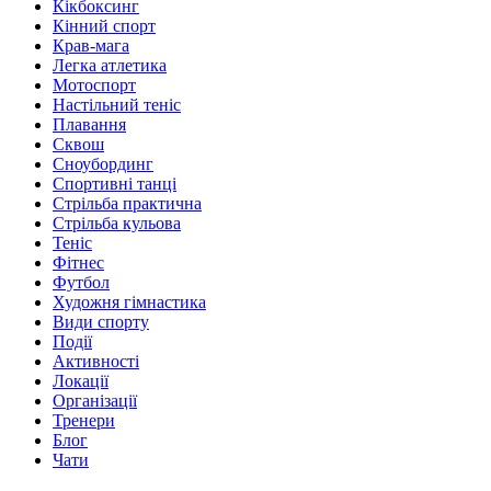
Кікбоксинг
Кінний спорт
Крав-мага
Легка атлетика
Мотоспорт
Настільний теніс
Плавання
Сквош
Сноубординг
Спортивні танці
Стрільба практична
Стрільба кульова
Теніс
Фітнес
Футбол
Художня гімнастика
Види спорту
Події
Активності
Локації
Організації
Тренери
Блог
Чати