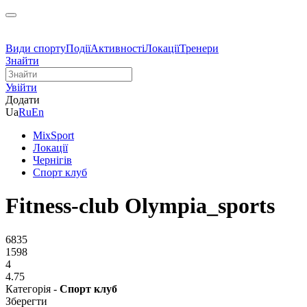
Види спорту
Події
Активності
Локації
Тренери
Знайти
Увійти
Додати
Ua
Ru
En
MixSport
Локації
Чернігів
Спорт клуб
Fitness-club Olympia_sports
6835
1598
4
4.75
Категорія -
Спорт клуб
Зберегти