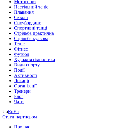
Мотоспорт
Настільний теніс
Плавання
Сквош
Сноубординг
Спортивні танці
Стрільба практична
Стрільба кульова
Теніс
Фітнес
Футбол
Художня гімнастика
Види спорту
Події
Активності
Локації
Організації
Тренери
Блог
Чати
Ua
Ru
En
Стати партнером
Про нас