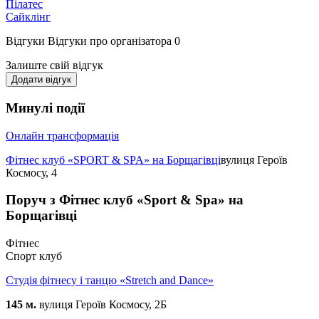
Пілатес
Сайклінг
Відгуки
Відгуки про організатора
0
Залиште свій відгук
Додати відгук
Минулі події
Онлайн трансформація
Фітнес клуб «SPORT & SPA» на Борщагівці
вулиця Героїв
Космосу, 4
Поруч з Фітнес клуб «Sport & Spa» на
Борщагівці
Фітнес
Спорт клуб
Студія фітнесу і танцю «Stretch and Dance»
145 м.
вулиця Героїв Космосу, 2Б