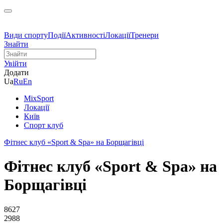
Види спорту
Події
Активності
Локації
Тренери
Знайти
Увійти
Додати
Ua
Ru
En
MixSport
Локації
Київ
Спорт клуб
Фітнес клуб «Sport & Spa» на Борщагівці
Фітнес клуб «Sport & Spa» на
Борщагівці
8627
2988