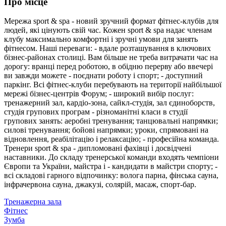
Про місце
Мережа sport & spa - новий зручний формат фітнес-клубів для
людей, які цінують свій час. Кожен sport & spa надає членам
клубу максимально комфортні і зручні умови для занять
фітнесом. Наші переваги: - вдале розташування в ключових
бізнес-районах столиці. Вам більше не треба витрачати час на
дорогу: вранці перед роботою, в обідню перерву або ввечері
ви завжди можете - поєднати роботу і спорт; - доступний
паркінг. Всі фітнес-клуби перебувають на території найбільшої
мережі бізнес-центрів Форум; - широкий вибір послуг:
тренажерний зал, кардіо-зона, сайкл-студія, зал єдиноборств,
студія групових програм - різноманітні класи в студії
групових занять: аеробні тренування; танцювальні напрямки;
силові тренування; бойові напрямки; уроки, спрямовані на
відновлення, реабілітацію і релаксацію; - професійна команда.
Тренери sport & spa - дипломовані фахівці і досвідчені
наставники. До складу тренерської команди входять чемпіони
Європи та України, майстра і - кандидати в майстри спорту; -
всі складові гарного відпочинку: волога парна, фінська сауна,
інфрачервона сауна, джакузі, солярій, масаж, спорт-бар.
Тренажерна зала
Фітнес
Зумба