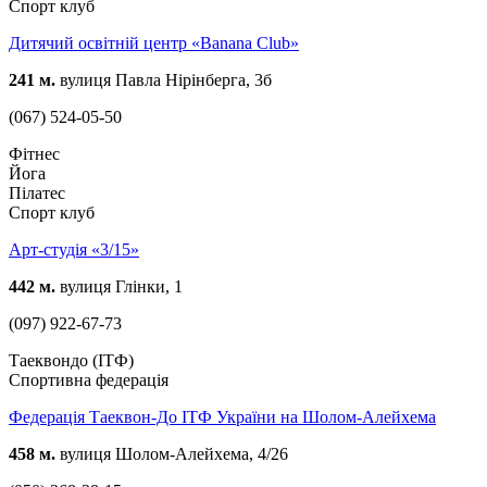
Спорт клуб
Дитячий освітній центр «Banana Club»
241 м.
вулиця Павла Нірінберга, 3б
(067) 524-05-50
Фітнес
Йога
Пілатес
Спорт клуб
Арт-студія «3/15»
442 м.
вулиця Глінки, 1
(097) 922-67-73
Таеквондо (ІТФ)
Спортивна федерація
Федерація Таеквон-До ІТФ України на Шолом-Алейхема
458 м.
вулиця Шолом-Алейхема, 4/26