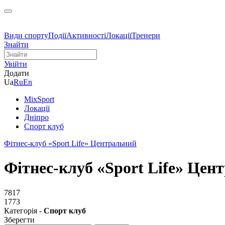
Види спорту
Події
Активності
Локації
Тренери
Знайти
Увійти
Додати
Ua
Ru
En
MixSport
Локації
Дніпро
Спорт клуб
Фітнес-клуб «Sport Life» Центральний
Фітнес-клуб «Sport Life» Цен
7817
1773
Категорія -
Спорт клуб
Зберегти