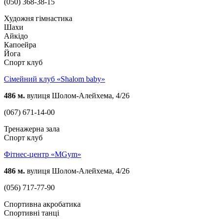
(050) 368-38-15
Художня гімнастика
Шахи
Айкідо
Капоейра
Йога
Спорт клуб
Сімейний клуб «Shalom baby»
486 м.
вулиця Шолом-Алейхема, 4/26
(067) 671-14-00
Тренажерна зала
Спорт клуб
Фітнес-центр «MGym»
486 м.
вулиця Шолом-Алейхема, 4/26
(056) 717-77-90
Спортивна акробатика
Спортивні танці