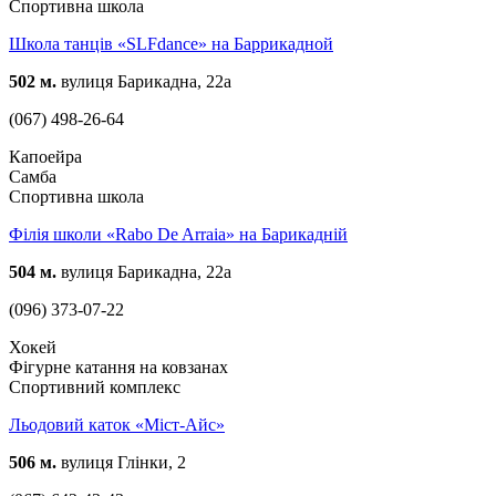
Спортивна школа
Школа танців «SLFdance» на Баррикадной
502 м.
вулиця Барикадна, 22а
(067) 498-26-64
Капоейра
Самба
Спортивна школа
Філія школи «Rabo De Arraia» на Барикадній
504 м.
вулиця Барикадна, 22а
(096) 373-07-22
Хокей
Фігурне катання на ковзанах
Спортивний комплекс
Льодовий каток «Міст-Айс»
506 м.
вулиця Глінки, 2