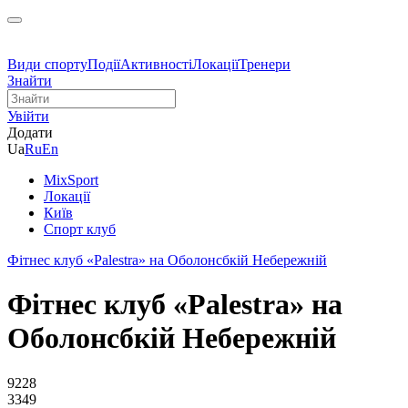
Види спорту
Події
Активності
Локації
Тренери
Знайти
Увійти
Додати
Ua
Ru
En
MixSport
Локації
Київ
Спорт клуб
Фітнес клуб «Palestra» на Оболонсбкій Небережній
Фітнес клуб «Palestra» на
Оболонсбкій Небережній
9228
3349