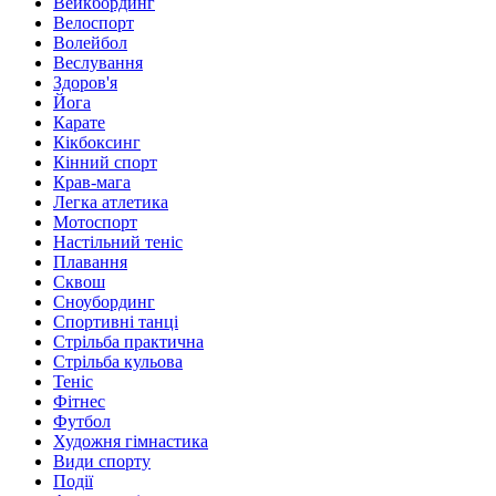
Вейкбординг
Велоспорт
Волейбол
Веслування
Здоров'я
Йога
Карате
Кікбоксинг
Кінний спорт
Крав-мага
Легка атлетика
Мотоспорт
Настільний теніс
Плавання
Сквош
Сноубординг
Спортивні танці
Стрільба практична
Стрільба кульова
Теніс
Фітнес
Футбол
Художня гімнастика
Види спорту
Події