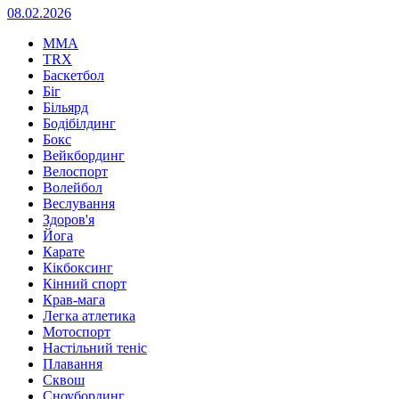
08.02.2026
MMA
TRX
Баскетбол
Біг
Більярд
Бодібілдинг
Бокс
Вейкбординг
Велоспорт
Волейбол
Веслування
Здоров'я
Йога
Карате
Кікбоксинг
Кінний спорт
Крав-мага
Легка атлетика
Мотоспорт
Настільний теніс
Плавання
Сквош
Сноубординг