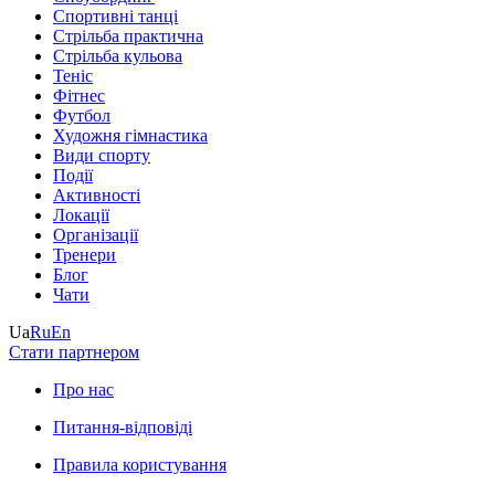
Спортивні танці
Стрільба практична
Стрільба кульова
Теніс
Фітнес
Футбол
Художня гімнастика
Види спорту
Події
Активності
Локації
Організації
Тренери
Блог
Чати
Ua
Ru
En
Стати партнером
Про нас
Питання-відповіді
Правила користування