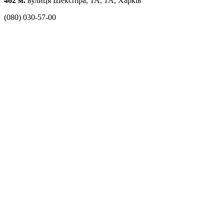
462 м.
вулиця Шекспіра, 1А, 1A, Харків
(080) 030-57-00