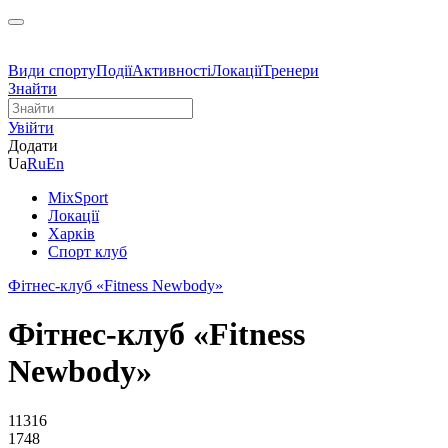
Види спорту
Події
Активності
Локації
Тренери
Знайти
Увійти
Додати
Ua
Ru
En
MixSport
Локації
Харків
Спорт клуб
Фітнес-клуб «Fitness Newbody»
Фітнес-клуб «Fitness
Newbody»
11316
1748