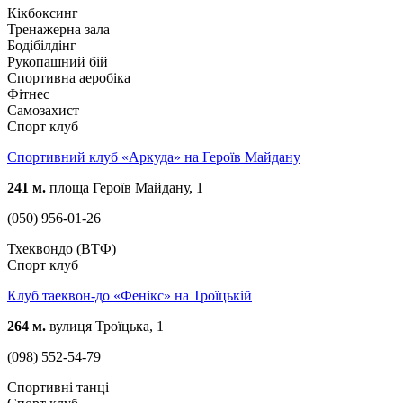
Кікбоксинг
Тренажерна зала
Бодібілдінг
Рукопашний бій
Спортивна аеробіка
Фітнес
Самозахист
Спорт клуб
Спортивний клуб «Аркуда» на Героїв Майдану
241 м.
площа Героїв Майдану, 1
(050) 956-01-26
Тхеквондо (ВТФ)
Спорт клуб
Клуб таеквон-до «Фенікс» на Троїцькій
264 м.
вулиця Троїцька, 1
(098) 552-54-79
Спортивні танці