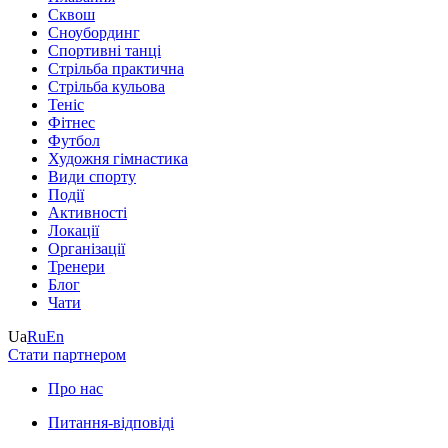
Сквош
Сноубординг
Спортивні танці
Стрільба практична
Стрільба кульова
Теніс
Фітнес
Футбол
Художня гімнастика
Види спорту
Події
Активності
Локації
Організації
Тренери
Блог
Чати
Ua
Ru
En
Стати партнером
Про нас
Питання-відповіді