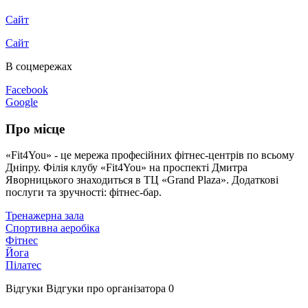
Сайт
Сайт
В соцмережах
Facebook
Google
Про місце
«Fit4You» - це мережа професійних фітнес-центрів по всьому
Дніпру. Філія клубу «Fit4You» на проспекті Дмитра
Яворницького знаходиться в ТЦ «Grand Plaza». Додаткові
послуги та зручності: фітнес-бар.
Тренажерна зала
Спортивна аеробіка
Фітнес
Йога
Пілатес
Відгуки
Відгуки про організатора
0