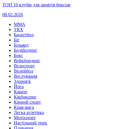
ТОП 10 клубів для заняття боксом
08.02.2026
MMA
TRX
Баскетбол
Біг
Більярд
Бодібілдинг
Бокс
Вейкбординг
Велоспорт
Волейбол
Веслування
Здоров'я
Йога
Карате
Кікбоксинг
Кінний спорт
Крав-мага
Легка атлетика
Мотоспорт
Настільний теніс
Плавання