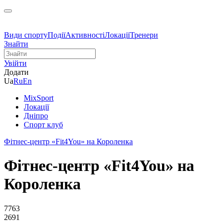
Види спорту
Події
Активності
Локації
Тренери
Знайти
Увійти
Додати
Ua
Ru
En
MixSport
Локації
Дніпро
Спорт клуб
Фітнес-центр «Fit4You» на Короленка
Фітнес-центр «Fit4You» на
Короленка
7763
2691