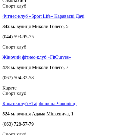
Самозахист
Спорт клуб
Фітнес-клуб «Sport Life» Караваєві Дачі
342 м.
вулиця Миколи Голего, 5
(044) 593-95-75
Спорт клуб
Жіночий фітнес-клуб «FitCurves»
478 м.
вулиця Миколи Голего, 7
(067) 504-32-58
Карате
Спорт клуб
Карате-клуб «Taiphun» на Чоколівці
524 м.
вулиця Адама Міцкевича, 1
(063) 728-57-79
Спорт клуб