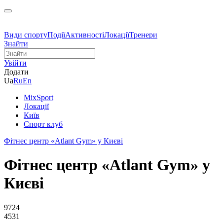
Види спорту
Події
Активності
Локації
Тренери
Знайти
Увійти
Додати
Ua
Ru
En
MixSport
Локації
Київ
Спорт клуб
Фітнес центр «Atlant Gym» у Києві
Фітнес центр «Atlant Gym» у
Києві
9724
4531