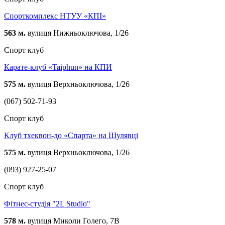
Спорткомплекс НТУУ «КПІ»
563 м.
вулиця Нижньоключова, 1/26
Спорт клуб
Карате-клуб «Taiphun» на КПИ
575 м.
вулиця Верхньоключова, 1/26
(067) 502-71-93
Спорт клуб
Клуб тхеквон-до «Спарта» на Шулявці
575 м.
вулиця Верхньоключова, 1/26
(093) 927-25-07
Спорт клуб
Фітнес-студія "2L Studio"
578 м.
вулиця Миколи Голего, 7В