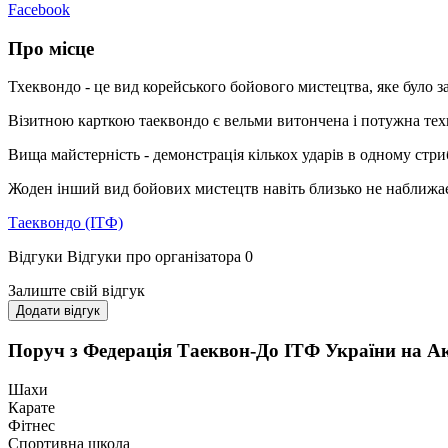
Facebook
Про місце
Тхеквондо - це вид корейського бойового мистецтва, яке було з
Візитною карткою таеквондо є вельми витончена і потужна техн
Вища майстерність - демонстрація кількох ударів в одному стри
Жоден інший вид бойових мистецтв навіть близько не наближаєт
Таеквондо (ІТФ)
Відгуки
Відгуки про організатора
0
Залиште свій відгук
Додати відгук
Поруч з Федерація Таеквон-До ІТФ України на 
Шахи
Карате
Фітнес
Спортивна школа