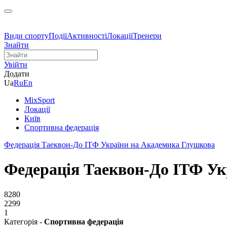
Види спорту
Події
Активності
Локації
Тренери
Знайти
Увійти
Додати
Ua
Ru
En
MixSport
Локації
Київ
Спортивна федерація
Федерація Таеквон-До ІТФ України на Академика Глушкова
Федерація Таеквон-До ІТФ Ук
8280
2299
1
Категорія -
Спортивна федерація