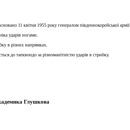
асновано 11 квітня 1955 року генералом південнокорейської армії
іка ударів ногами.
бку в різних напрямках.
ься до таеквондо за різноманітністю ударів в стрибку.
Академика Глушкова