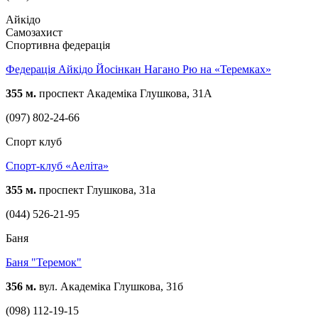
Айкідо
Самозахист
Спортивна федерація
Федерація Айкідо Йосінкан Нагано Рю на «Теремках»
355 м.
проспект Академіка Глушкова, 31А
(097) 802-24-66
Спорт клуб
Спорт-клуб «Аеліта»
355 м.
проспект Глушкова, 31а
(044) 526-21-95
Баня
Баня "Теремок"
356 м.
вул. Академіка Глушкова, 31б
(098) 112-19-15