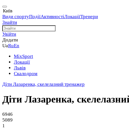
Київ
Види спорту
Події
Активності
Локації
Тренери
Знайти
Увійти
Додати
Ua
Ru
En
MixSport
Локації
Львів
Скалодром
Діти Лазаренка, скелелазний тренажер
Діти Лазаренка, скелелазни
6946
5089
1