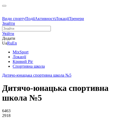
Види спорту
Події
Активності
Локації
Тренери
Знайти
Увійти
Додати
Ua
Ru
En
MixSport
Локації
Кривий Ріг
Спортивна школа
Дитячо-юнацька спортивна школа №5
Дитячо-юнацька спортивна
школа №5
6463
2918