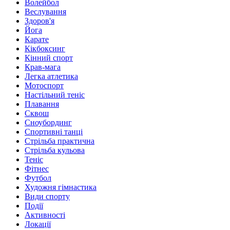
Волейбол
Веслування
Здоров'я
Йога
Карате
Кікбоксинг
Кінний спорт
Крав-мага
Легка атлетика
Мотоспорт
Настільний теніс
Плавання
Сквош
Сноубординг
Спортивні танці
Стрільба практична
Стрільба кульова
Теніс
Фітнес
Футбол
Художня гімнастика
Види спорту
Події
Активності
Локації