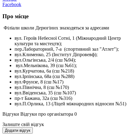
Facebook
Про місце
Філіали школи Дерюгіних знаходяться за адресами
вул. Героїв Небесної Сотні, 1 (Міжнародний Центр
культури та мистецтв);
пер.Лабораторний, 7-а (спортивний зал "Атлет");
вул.Клименко, 25 (Інститут Діпровевф);
вул.Ольгінська, 2/4 (сш №94);
вул.Мельнікова, 39 (сш №61);
вул.Курчатова, 6а (сш №218)
вул.Ірпінська, 68а (сш №288)
вул.Фрунзе, 8 (сш №17)
вул.Північна, 8 (сш №170)
вул.Ввіденська, 35 (сш №107)
пр-т Бажана, 32а (сш №316)
вул.П.Орлика, 13 (Ліцей міжнародних відносин №51)
Відгуки
Відгуки про організатора
0
Залиште свій відгук
Додати відгук