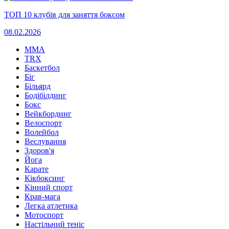
ТОП 10 клубів для заняття боксом
08.02.2026
MMA
TRX
Баскетбол
Біг
Більярд
Бодібілдинг
Бокс
Вейкбординг
Велоспорт
Волейбол
Веслування
Здоров'я
Йога
Карате
Кікбоксинг
Кінний спорт
Крав-мага
Легка атлетика
Мотоспорт
Настільний теніс