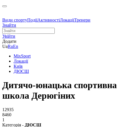
Види спорту
Події
Активності
Локації
Тренери
Знайти
Увійти
Додати
Ua
Ru
En
MixSport
Локації
Київ
ДЮСШ
Дитячо-юнацька спортивна
школа Дерюгіних
12935
8460
1
Категорія -
ДЮСШ