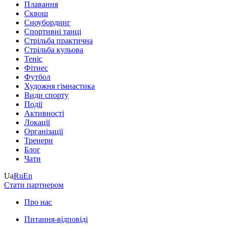
Плавання
Сквош
Сноубординг
Спортивні танці
Стрільба практична
Стрільба кульова
Теніс
Фітнес
Футбол
Художня гімнастика
Види спорту
Події
Активності
Локації
Організації
Тренери
Блог
Чати
Ua
Ru
En
Стати партнером
Про нас
Питання-відповіді