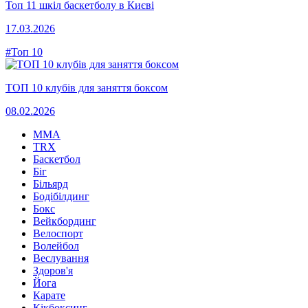
Топ 11 шкіл баскетболу в Києві
17.03.2026
#Топ 10
ТОП 10 клубів для заняття боксом
08.02.2026
MMA
TRX
Баскетбол
Біг
Більярд
Бодібілдинг
Бокс
Вейкбординг
Велоспорт
Волейбол
Веслування
Здоров'я
Йога
Карате
Кікбоксинг