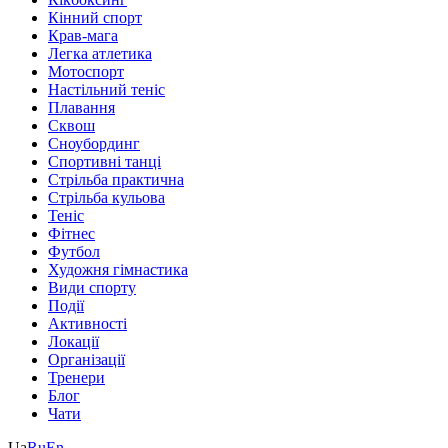
Кінний спорт
Крав-мага
Легка атлетика
Мотоспорт
Настільний теніс
Плавання
Сквош
Сноубординг
Спортивні танці
Стрільба практична
Стрільба кульова
Теніс
Фітнес
Футбол
Художня гімнастика
Види спорту
Події
Активності
Локації
Організації
Тренери
Блог
Чати
Ua
Ru
En