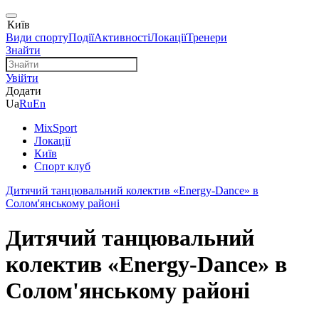
Київ
Види спорту
Події
Активності
Локації
Тренери
Знайти
Увійти
Додати
Ua
Ru
En
MixSport
Локації
Київ
Спорт клуб
Дитячий танцювальний колектив «Energy-Dance» в
Солом'янському районі
Дитячий танцювальний
колектив «Energy-Dance» в
Солом'янському районі