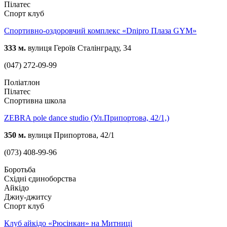
Пілатес
Спорт клуб
Спортивно-оздоровчий комплекс «Dnipro Плаза GYM»
333 м.
вулиця Героїв Сталінграду, 34
(047) 272-09-99
Поліатлон
Пілатес
Спортивна школа
ZEBRA pole dance studio (Ул.Припортова, 42/1,)
350 м.
вулиця Припортова, 42/1
(073) 408-99-96
Боротьба
Східні єдиноборства
Айкідо
Джиу-джитсу
Спорт клуб
Клуб айкідо «Рюсінкан» на Митниці