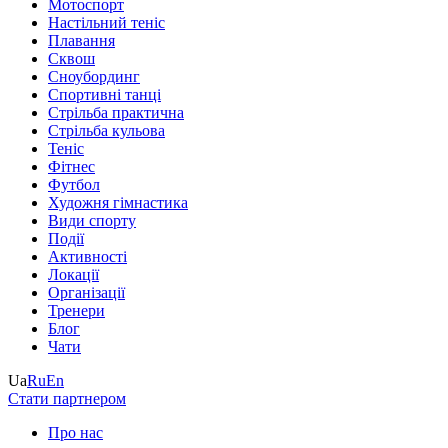
Мотоспорт
Настільний теніс
Плавання
Сквош
Сноубординг
Спортивні танці
Стрільба практична
Стрільба кульова
Теніс
Фітнес
Футбол
Художня гімнастика
Види спорту
Події
Активності
Локації
Організації
Тренери
Блог
Чати
Ua
Ru
En
Стати партнером
Про нас