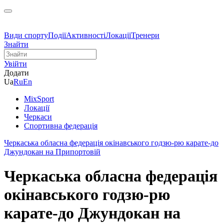
Види спорту
Події
Активності
Локації
Тренери
Знайти
Увійти
Додати
Ua
Ru
En
MixSport
Локації
Черкаси
Спортивна федерація
Черкаська обласна федерація окінавського годзю-рю карате-до
Джундокан на Припортовій
Черкаська обласна федерація
окінавського годзю-рю
карате-до Джундокан на