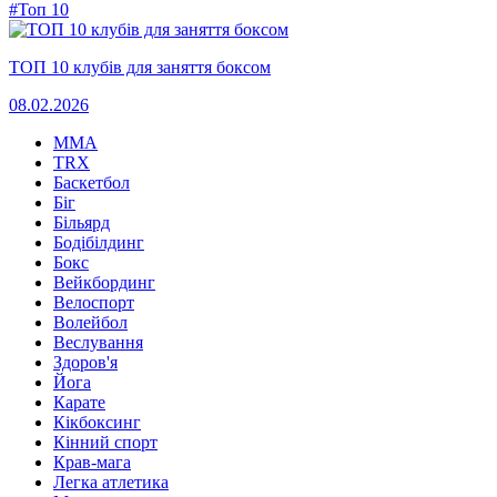
#Топ 10
ТОП 10 клубів для заняття боксом
08.02.2026
MMA
TRX
Баскетбол
Біг
Більярд
Бодібілдинг
Бокс
Вейкбординг
Велоспорт
Волейбол
Веслування
Здоров'я
Йога
Карате
Кікбоксинг
Кінний спорт
Крав-мага
Легка атлетика