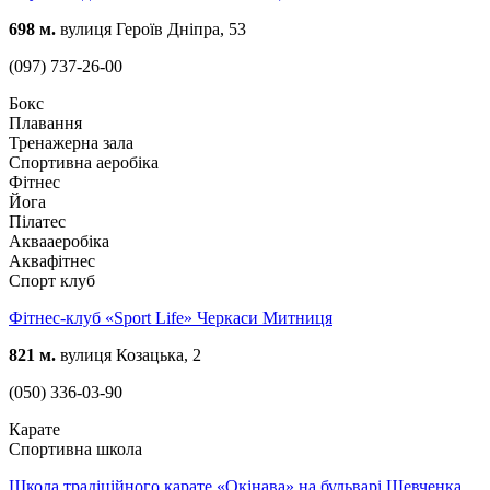
698 м.
вулиця Героїв Дніпра, 53
(097) 737-26-00
Бокс
Плавання
Тренажерна зала
Спортивна аеробіка
Фітнес
Йога
Пілатес
Аквааеробіка
Аквафітнес
Спорт клуб
Фітнес-клуб «Sport Life» Черкаси Митниця
821 м.
вулиця Козацька, 2
(050) 336-03-90
Карате
Спортивна школа
Школа традіційного карате «Окінава» на бульварі Шевченка