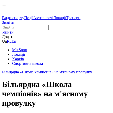
Види спорту
Події
Активності
Локації
Тренери
Знайти
Увійти
Додати
Ua
Ru
En
MixSport
Локації
Харків
Спортивна школа
Більярдна «Школа чемпіонів» на м'ясному провулку
Більярдна «Школа
чемпіонів» на м'ясному
провулку