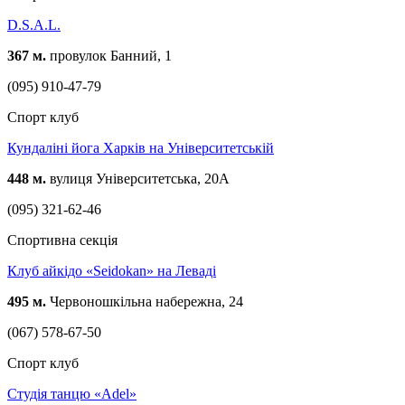
D.S.A.L.
367 м.
провулок Банний, 1
(095) 910-47-79
Спорт клуб
Кундаліні йога Харків на Університетській
448 м.
вулиця Університетська, 20А
(095) 321-62-46
Спортивна секція
Клуб айкідо «Seidokan» на Леваді
495 м.
Червоношкільна набережна, 24
(067) 578-67-50
Спорт клуб
Студія танцю «Adel»