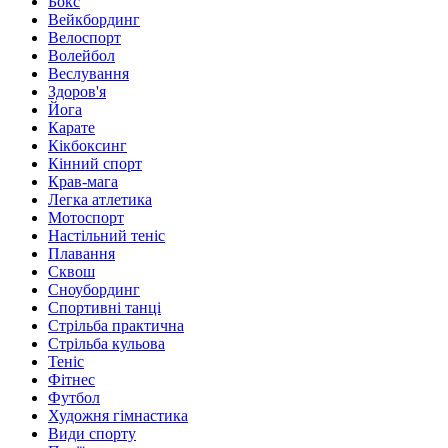
Бокс
Вейкбординг
Велоспорт
Волейбол
Веслування
Здоров'я
Йога
Карате
Кікбоксинг
Кінний спорт
Крав-мага
Легка атлетика
Мотоспорт
Настільний теніс
Плавання
Сквош
Сноубординг
Спортивні танці
Стрільба практична
Стрільба кульова
Теніс
Фітнес
Футбол
Художня гімнастика
Види спорту