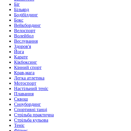
Біг
Більярд
Бодібілдинг
Бокс
Вейкбординг
Велоспорт
Волейбол
Веслування
Здоров'я
Йога
Карате
Кікбоксинг
Кінний спорт
Крав-мага
Легка атлетика
Мотоспорт
Настільний теніс
Плавання
Сквош
Сноубординг
Спортивні танці
Стрільба практична
Стрільба кульова
Теніс
Фітнес