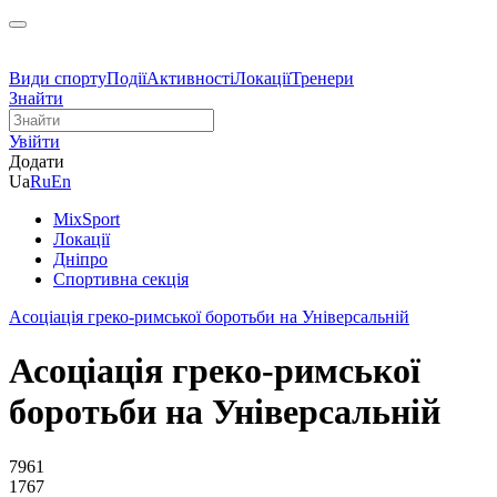
Види спорту
Події
Активності
Локації
Тренери
Знайти
Увійти
Додати
Ua
Ru
En
MixSport
Локації
Дніпро
Спортивна секція
Асоціація греко-римської боротьби на Універсальній
Асоціація греко-римської
боротьби на Універсальній
7961
1767