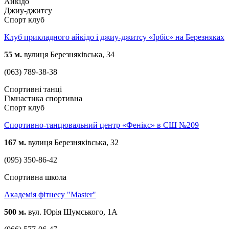
Айкідо
Джиу-джитсу
Спорт клуб
Клуб прикладного айкідо і джиу-джитсу «Ірбіс» на Березняках
55 м.
вулиця Березняківська, 34
(063) 789-38-38
Спортивні танці
Гімнастика спортивна
Спорт клуб
Спортивно-танцювальний центр «Фенікс» в СШ №209
167 м.
вулиця Березняківська, 32
(095) 350-86-42
Спортивна школа
Академія фітнесу "Master"
500 м.
вул. Юрія Шумського, 1А