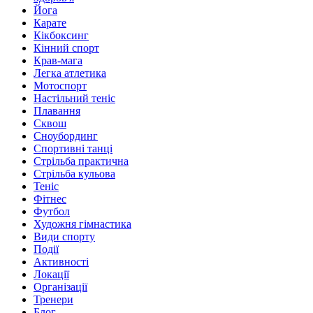
Йога
Карате
Кікбоксинг
Кінний спорт
Крав-мага
Легка атлетика
Мотоспорт
Настільний теніс
Плавання
Сквош
Сноубординг
Спортивні танці
Стрільба практична
Стрільба кульова
Теніс
Фітнес
Футбол
Художня гімнастика
Види спорту
Події
Активності
Локації
Організації
Тренери
Блог