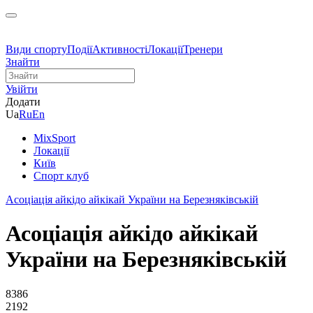
Види спорту
Події
Активності
Локації
Тренери
Знайти
Увійти
Додати
Ua
Ru
En
MixSport
Локації
Київ
Спорт клуб
Асоціація айкідо айкікай України на Березняківській
Асоціація айкідо айкікай
України на Березняківській
8386
2192