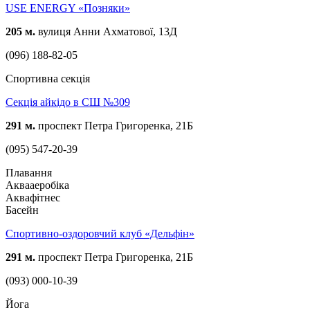
USE ENERGY «Позняки»
205 м.
вулиця Анни Ахматової, 13Д
(096) 188-82-05
Спортивна секція
Секція айкідо в СШ №309
291 м.
проспект Петра Григоренка, 21Б
(095) 547-20-39
Плавання
Аквааеробіка
Аквафітнес
Басейн
Спортивно-оздоровчий клуб «Дельфін»
291 м.
проспект Петра Григоренка, 21Б
(093) 000-10-39
Йога