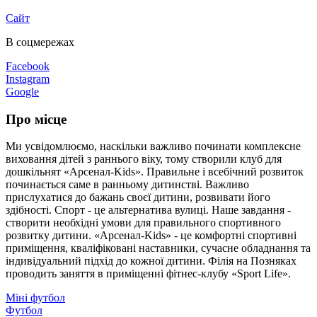
Сайт
В соцмережах
Facebook
Instagram
Google
Про місце
Ми усвідомлюємо, наскільки важливо починати комплексне
виховання дітей з раннього віку, тому створили клуб для
дошкільнят «Арсенал-Kids». Правильне і всебічний розвиток
починається саме в ранньому дитинстві. Важливо
прислухатися до бажань своєї дитини, розвивати його
здібності. Спорт - це альтернатива вулиці. Наше завдання -
створити необхідні умови для правильного спортивного
розвитку дитини. «Арсенал-Kids» - це комфортні спортивні
приміщення, кваліфіковані наставники, сучасне обладнання та
індивідуальний підхід до кожної дитини. Філія на Позняках
проводить заняття в приміщенні фітнес-клубу «Sport Life».
Міні футбол
Футбол