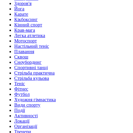
Здоров'я
Йога
Карате
Кікбоксинг
Кінний спорт
Крав-мага
Легка атлетика
Мотоспорт
Настільний теніс
Плавання
Сквош
Сноубординг
Спортивні танці
Стрільба практична
Стрільба кульова
Теніс
Фітнес
Футбол
Художня гімнастика
Види спорту
Події
Активності
Локації
Організації
Тренери