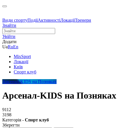
Види спорту
Події
Активності
Локації
Тренери
Знайти
Увійти
Додати
Ua
Ru
En
MixSport
Локації
Київ
Спорт клуб
Арсенал-KIDS на Позняках
Арсенал-KIDS на Позняках
9112
3198
Категорія -
Спорт клуб
Зберегти