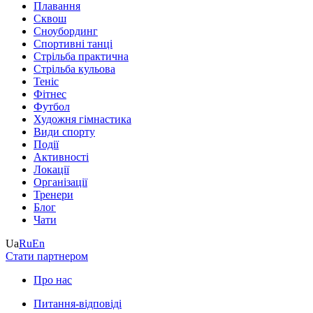
Плавання
Сквош
Сноубординг
Спортивні танці
Стрільба практична
Стрільба кульова
Теніс
Фітнес
Футбол
Художня гімнастика
Види спорту
Події
Активності
Локації
Організації
Тренери
Блог
Чати
Ua
Ru
En
Стати партнером
Про нас
Питання-відповіді