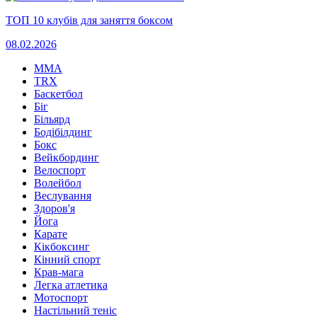
ТОП 10 клубів для заняття боксом
08.02.2026
MMA
TRX
Баскетбол
Біг
Більярд
Бодібілдинг
Бокс
Вейкбординг
Велоспорт
Волейбол
Веслування
Здоров'я
Йога
Карате
Кікбоксинг
Кінний спорт
Крав-мага
Легка атлетика
Мотоспорт
Настільний теніс