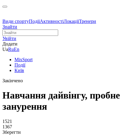
Види спорту
Події
Активності
Локації
Тренери
Знайти
Увійти
Додати
Ua
Ru
En
MixSport
Події
Київ
Закінчено
Навчання дайвінгу, пробне
занурення
1521
1367
Зберегти