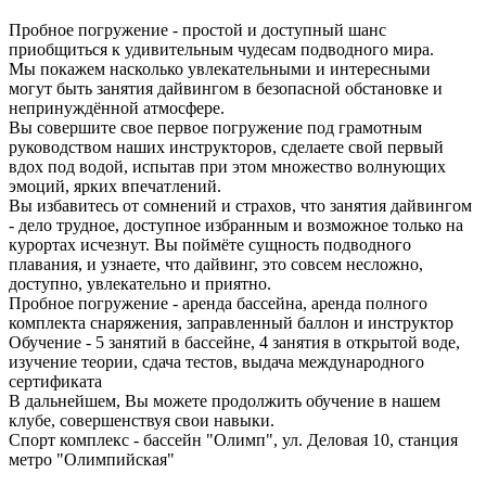
Пробное погружение - простой и доступный шанс
приобщиться к удивительным чудесам подводного мира.
Мы покажем насколько увлекательными и интересными
могут быть занятия дайвингом в безопасной обстановке и
непринуждённой атмосфере.
Вы совершите свое первое погружение под грамотным
руководством наших инструкторов, сделаете свой первый
вдох под водой, испытав при этом множество волнующих
эмоций, ярких впечатлений.
Вы избавитесь от сомнений и страхов, что занятия дайвингом
- дело трудное, доступное избранным и возможное только на
курортах исчезнут. Вы поймёте сущность подводного
плавания, и узнаете, что дайвинг, это совсем несложно,
доступно, увлекательно и приятно.
Пробное погружение - аренда бассейна, аренда полного
комплекта снаряжения, заправленный баллон и инструктор
Обучение - 5 занятий в бассейне, 4 занятия в открытой воде,
изучение теории, сдача тестов, выдача международного
сертификата
В дальнейшем, Вы можете продолжить обучение в нашем
клубе, совершенствуя свои навыки.
Спорт комплекс - бассейн "Олимп", ул. Деловая 10, станция
метро "Олимпийская"