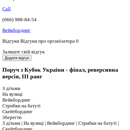
Call
(066) 988-84-54
Вейкбординг
Відгуки
Відгуки про організатора
0
Залиште свій відгук
Додати відгук
Поруч з Кубок України - фінал, реверсивна
версія, ІІІ ранг
З дітьми
На вулиці
Вейкбординг
Стрибки на батуті
Скейтбординг
Зберегти
З дітьми | На вулиці | Вейкбординг | Стрибки на батуті |
Скейтбординг