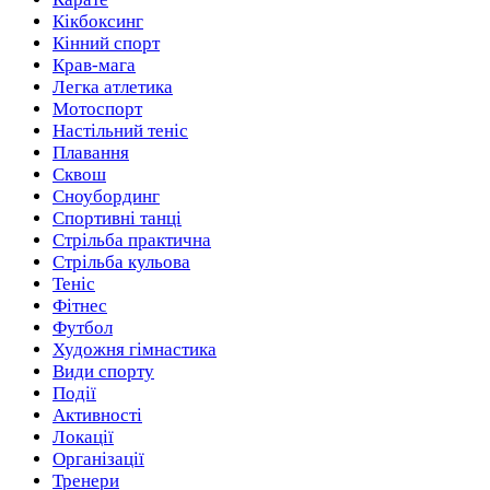
Кікбоксинг
Кінний спорт
Крав-мага
Легка атлетика
Мотоспорт
Настільний теніс
Плавання
Сквош
Сноубординг
Спортивні танці
Стрільба практична
Стрільба кульова
Теніс
Фітнес
Футбол
Художня гімнастика
Види спорту
Події
Активності
Локації
Організації
Тренери