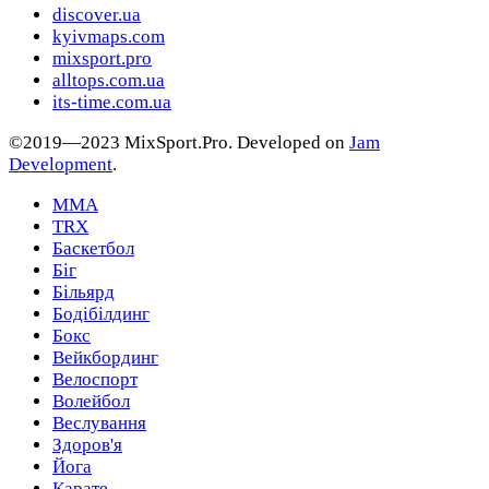
discover.ua
kyivmaps.com
mixsport.pro
alltops.com.ua
its-time.com.ua
©2019—2023 MixSport.Pro. Developed on
Jam
Development
.
MMA
TRX
Баскетбол
Біг
Більярд
Бодібілдинг
Бокс
Вейкбординг
Велоспорт
Волейбол
Веслування
Здоров'я
Йога
Карате