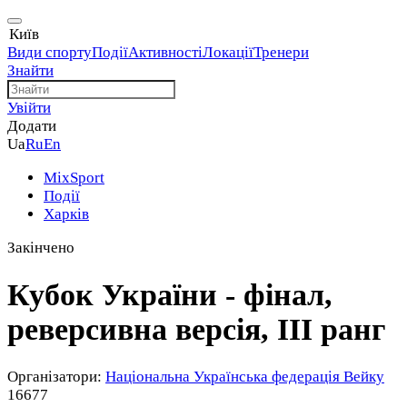
Київ
Види спорту
Події
Активності
Локації
Тренери
Знайти
Увійти
Додати
Ua
Ru
En
MixSport
Події
Харків
Закінчено
Кубок України - фінал,
реверсивна версія, ІІІ ранг
Організатори:
Національна Українська федерація Вейку
16677