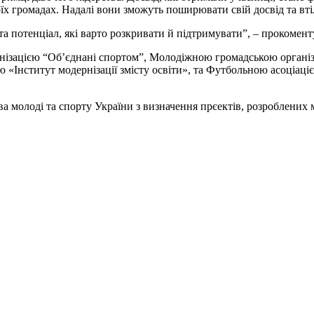
оїх громадах. Надалі вони зможуть поширювати свій досвід та вті
 та потенціал, які варто розкривати й підтримувати”, – прокомен
ганізацією “Обʼєднані спортом”, Молодіжною громадською органі
«Інститут модернізації змісту освіти», та Футбольною асоціаціє
а молоді та спорту України з визначення прєектів, розроблених