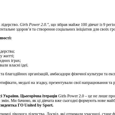
 лідерство.
Girls Power 2.0."
, що зібрав майже 100 дівчат із 9 ре
нтальне здоров’я та створення соціальних ініціатив для своїх гр
вості:
ідерства;
у житті;
ндних іграх;
али власні ідеї.
 благодійних організацій, амбасадори фізичної культури та експ
ртифікати, медалі на згадку, презентували свої напрацювання т
єї України. Цьогорічна ітерація
Girls Power 2.0 – це не лише про
змін. Ми бачимо, як ці дівчата вже сьогодні формують нове май
зидентка ГО United by Sport.
тримці дівочого лідерства. Досвід, які отримали учасниці, стане