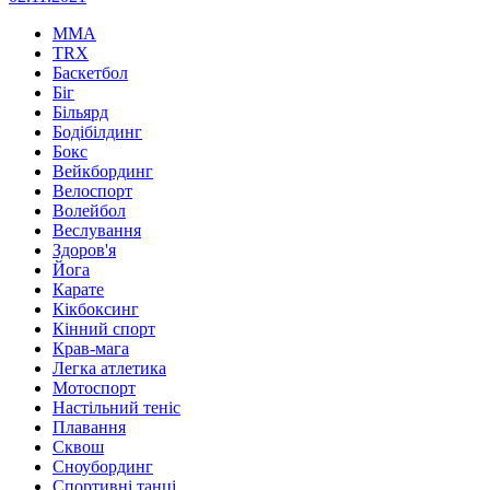
MMA
TRX
Баскетбол
Біг
Більярд
Бодібілдинг
Бокс
Вейкбординг
Велоспорт
Волейбол
Веслування
Здоров'я
Йога
Карате
Кікбоксинг
Кінний спорт
Крав-мага
Легка атлетика
Мотоспорт
Настільний теніс
Плавання
Сквош
Сноубординг
Спортивні танці