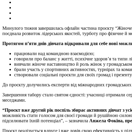
Минулого тижня завершилась офлайн частина проєкту “Жіноче
поєднала розвиток лідерських якостей, турботу про фізичне й ме
Протягом п’яти днів дівчата відкривали для себе нові можли
працювали над командною взаємодією;
говорили про баланс у житті, психічне здоров’я та типи л
вивчали жіноче наставництво й роль жінок у громадськом
брали участь у спортивних активностях, турнірах та кома
створювали соціальні проєкти для своїх громад і презентув
До проєкту долучились експерти від міжнародних громадських та
Завершення табору стало святом єдності: учасниці отримали се
меседжами.
“Проєкт вже другий рік поспіль збирає активних дівчат з усі
можливість стати голосом для своєї громади й рушійною силою 
підсилювати їхній потенціал”, – зазначила
Анжела Фокіна, пре
Проєкт реалізується вдруге і вже довів свою ефективність у під