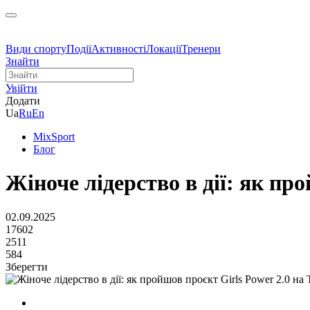
Види спорту
Події
Активності
Локації
Тренери
Знайти
Увійти
Додати
Ua
Ru
En
MixSport
Блог
Жіноче лідерство в дії: як пр
02.09.2025
17602
2511
584
Зберегти