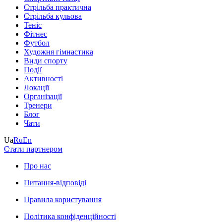
Стрільба практична
Стрільба кульова
Теніс
Фітнес
Футбол
Художня гімнастика
Види спорту
Події
Активності
Локації
Організації
Тренери
Блог
Чати
Ua
Ru
En
Стати партнером
Про нас
Питання-відповіді
Правила користування
Політика конфіденційності