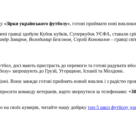
ду
«Зірки українського футболу»
, готові приймати нові виклики
блені гравці здобули Кубок кубків, Суперкубок УЄФА, ставали ср
андр Заваров, Володимир Безсонов, Сергій Коновалов
– гравці св
бол, досі мають пристрасть до перемоги та готові радувати вболі
болу»
запрошують до Грузії, Угорщини, Іспанії та Молдови.
іоні. Вони завжди готові прийнять новий виклик і з радістю про
просити команду ветеранів, варто звернутися за телефонами:
+38
 на своїх кумирів, читайте нашу добірку
топ-5 шкіл футболу для