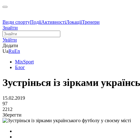
Види спорту
Події
Активності
Локації
Тренери
Знайти
Увійти
Додати
Ua
Ru
En
MixSport
Блог
Зустрінься із зірками українс
15.02.2019
97
2212
Зберегти