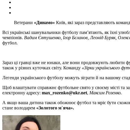
Ветерани
«Динамо»
Київ, які зараз представляють коман
Всі українські шанувальники футболу пам’ятають, як їхні улю
чемпіонів.
Вадим Євтушенко, Ігор Бєланов, Леонід Буряк, Олекс
футбол.
Зараз ці гравці вже не юнаки, але вони продовжують любити фут
також у різних куточках світу. Команду
«Зірки українського фут
Легенди українського футболу можуть зіграти й на вашому стад
Щоб влаштувати справжнє футбольне свято у своєму місті та за
електронну адресу:
max_rozenko@ukr.net
,
Максим Розенко.
А якщо ваша дитина також обожнює футбол та мріє бути схожою
стане володарем
«Золотого м`яча».