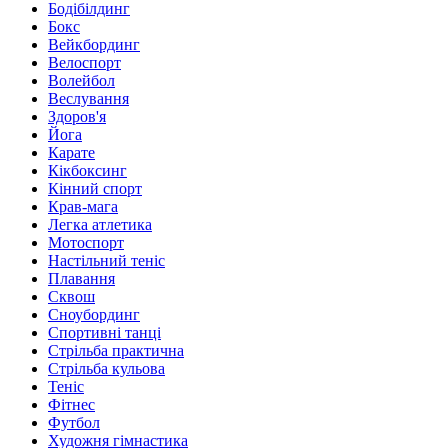
Бодібілдинг
Бокс
Вейкбординг
Велоспорт
Волейбол
Веслування
Здоров'я
Йога
Карате
Кікбоксинг
Кінний спорт
Крав-мага
Легка атлетика
Мотоспорт
Настільний теніс
Плавання
Сквош
Сноубординг
Спортивні танці
Стрільба практична
Стрільба кульова
Теніс
Фітнес
Футбол
Художня гімнастика