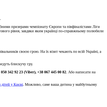
.
ібними призерами чемпіонату Європи та півфіналістами Ліги
ітового рівня, завдяки яким українці по-справжньому полюбили
вальників своєю грою. На їх візит чекають по всій Україні, а
ведуть блискучу гру.
 050 342 92 23 (Viber), +38 067 445 00 82
. Або написати на
 дітей у Києві
. Можливо, саме ваша дитина у майбутньому