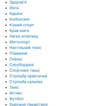
Здоров'я
Йога
Карате
Кікбоксинг
Кінний спорт
Крав-мага
Легка атлетика
Мотоспорт
Настільний теніс
Плавання
Сквош
Сноубординг
Спортивні танці
Стрільба практична
Стрільба кульова
Теніс
Фітнес
Футбол
Художня гімнастика