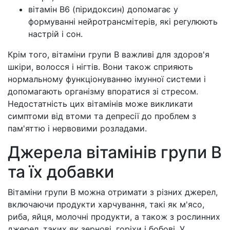
вітамін В6 (піридоксин) допомагає у
формуванні нейротрансмітерів, які регулюють
настрій і сон.
Крім того, вітаміни групи В важливі для здоров'я
шкіри, волосся і нігтів. Вони також сприяють
нормальному функціонуванню імунної системи і
допомагають організму впоратися зі стресом.
Недостатність цих вітамінів може викликати
симптоми від втоми та депресії до проблем з
пам'яттю і нервовими розладами.
Джерела вітамінів групи В
та їх добавки
Вітаміни групи В можна отримати з різних джерел,
включаючи продукти харчування, такі як м'ясо,
риба, яйця, молочні продукти, а також з рослинних
джерел, таких як зернові, горіхи і бобові. У