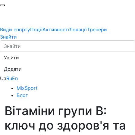
Види спорту
Події
Активності
Локації
Тренери
Знайти
Увійти
Додати
Ua
Ru
En
MixSport
Блог
Вітаміни групи В:
ключ до здоров'я та