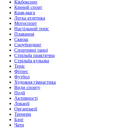
Кікбоксинг
Кінний спорт
Крав-мага
Легка атлетика
Мотоспорт
Настільний теніс
Плавання
Сквош
Сноубординг
Спортивні танці
Стрільба практична
Стрільба кульова
Теніс
Фітнес
Футбол
Художня гімнастика
Види спорту
Події
Активності
Локації
Організації
Тренери
Блог
Чати