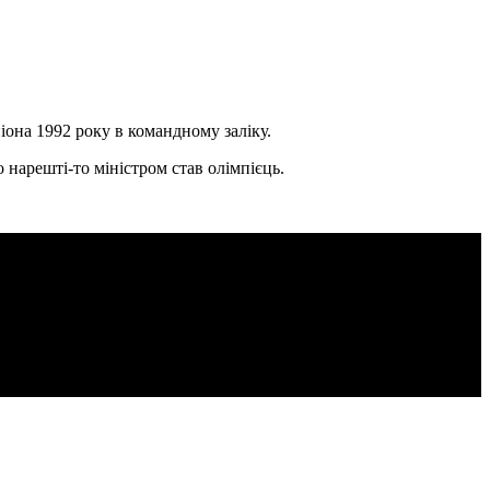
іона 1992 року в командному заліку.
 нарешті-то міністром став олімпієць.