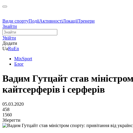
Види спорту
Події
Активності
Локації
Тренери
Знайти
Увійти
Додати
Ua
Ru
En
MixSport
Блог
Вадим Гутцайт став міністром
кайтсерферів і серферів
05.03.2020
458
1560
Зберегти