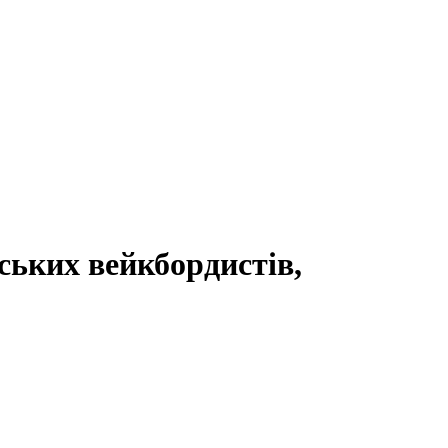
ських вейкбордистів,