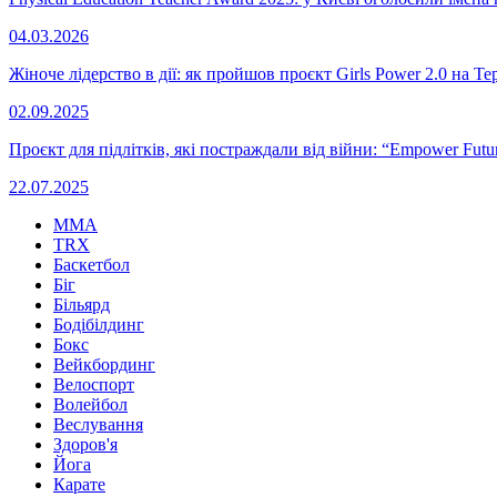
04.03.2026
Жіноче лідерство в дії: як пройшов проєкт Girls Power 2.0 на Т
02.09.2025
Проєкт для підлітків, які постраждали від війни: “Empower Fut
22.07.2025
MMA
TRX
Баскетбол
Біг
Більярд
Бодібілдинг
Бокс
Вейкбординг
Велоспорт
Волейбол
Веслування
Здоров'я
Йога
Карате