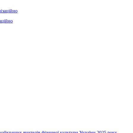
аційно
а найкращих вчителів фізичної культури України 2025 року