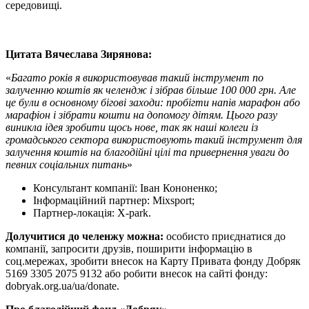
середовищі.
Цитата Вячеслава Зирянова:
«
Багато років я використовував такий інструмент по
залученню коштів як челендж і зібрав більше 100 000 грн. Але
це були в основному бігові заходи: пробігти напів марафон або
марафіон і зібрати кошти на допомогу дітям. Цього разу
виникла ідея зробити щось нове, так як наші колеги із
громадського сектора використовують такий інструмент для
залучення коштів на благодійні цілі та привернення уваги до
певних соціальних питань
»
Консультант компанії: Іван Кононенко;
Інформаційний партнер: Mixsport;
Партнер-локація: X-park.
Долучитися до челенжу можна:
особисто приєднатися до
компанії, запросити друзів, поширити інформацію в
соц.мережах, зробити внесок на Карту Привата фонду Добряк
5169 3305 2075 9132 або робити внесок на сайті фонду:
dobryak.org.ua/ua/donate.