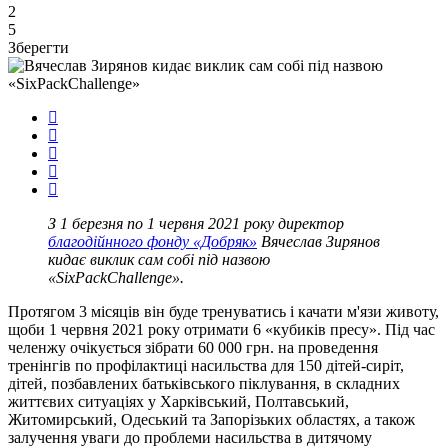
2
5
Зберегти
З 1 березня по 1 червня 2021 року директор
благодійнного фонду «Добряк»
Вячеслав Зирянов
кидає виклик сам собі під назвою
«SixPackChallenge».
Протягом 3 місяців він буде тренуватись і качати м'язи животу,
щоби 1 червня 2021 року отримати 6 «кубиків пресу». Під час
челенжу очікується зібрати 60 000 грн. на проведення
тренінгів по профілактиці насильства для 150 дітей-сиріт,
дітей, позбавлених батьківського піклування, в складних
життєвих ситуаціях у Харківський, Полтавський,
Житомирський, Одеський та Запорізьких областях, а також
залучення уваги до проблеми насильства в дитячому