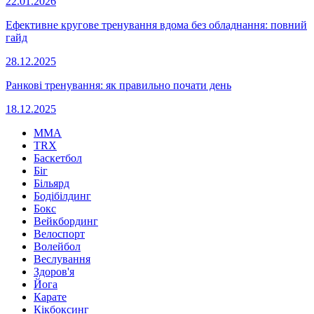
22.01.2026
Ефективне кругове тренування вдома без обладнання: повний
гайд
28.12.2025
Ранкові тренування: як правильно почати день
18.12.2025
MMA
TRX
Баскетбол
Біг
Більярд
Бодібілдинг
Бокс
Вейкбординг
Велоспорт
Волейбол
Веслування
Здоров'я
Йога
Карате
Кікбоксинг