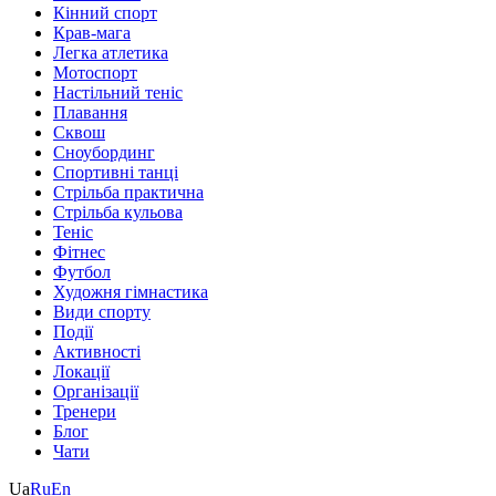
Кінний спорт
Крав-мага
Легка атлетика
Мотоспорт
Настільний теніс
Плавання
Сквош
Сноубординг
Спортивні танці
Стрільба практична
Стрільба кульова
Теніс
Фітнес
Футбол
Художня гімнастика
Види спорту
Події
Активності
Локації
Організації
Тренери
Блог
Чати
Ua
Ru
En