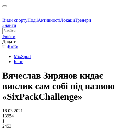
Види спорту
Події
Активності
Локації
Тренери
Знайти
Увійти
Додати
Ua
Ru
En
MixSport
Блог
Вячеслав Зирянов кидає
виклик сам собі під назвою
«SixPackChallenge»
16.03.2021
13954
1
2453