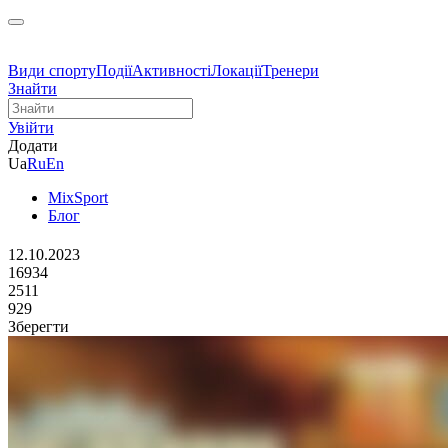
Види спорту
Події
Активності
Локації
Тренери
Знайти
Увійти
Додати
Ua
Ru
En
MixSport
Блог
12.10.2023
16934
2511
929
Зберегти