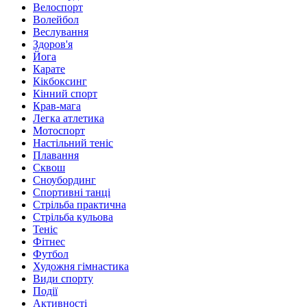
Велоспорт
Волейбол
Веслування
Здоров'я
Йога
Карате
Кікбоксинг
Кінний спорт
Крав-мага
Легка атлетика
Мотоспорт
Настільний теніс
Плавання
Сквош
Сноубординг
Спортивні танці
Стрільба практична
Стрільба кульова
Теніс
Фітнес
Футбол
Художня гімнастика
Види спорту
Події
Активності