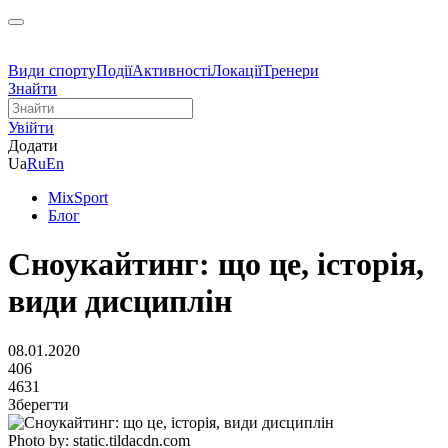
Види спорту
Події
Активності
Локації
Тренери
Знайти
Увійти
Додати
Ua
Ru
En
MixSport
Блог
Сноукайтинг: що це, історія,
види дисциплін
08.01.2020
406
4631
Зберегти
Photo by: static.tildacdn.com