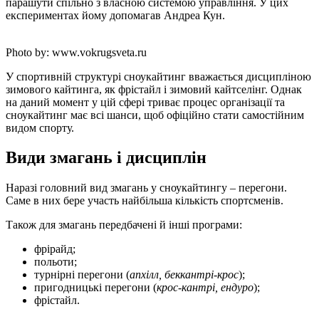
парашути спільно з власною системою управління. У цих
експериментах йому допомагав Андреа Кун.
Photo by: www.vokrugsveta.ru
У спортивній структурі сноукайтинг вважається дисципліною
зимового кайтинга, як фрістайл і зимовий кайтселінг. Однак
на даний момент у цій сфері триває процес організації та
сноукайтинг має всі шанси, щоб офіційно стати самостійним
видом спорту.
Види змагань і дисциплін
Наразі головний вид змагань у сноукайтингу – перегони.
Саме в них бере участь найбільша кількість спортсменів.
Також для змагань передбачені й інші програми:
фрірайд;
польоти;
турнірні перегони (
апхілл, беккантрі-крос
);
пригодницькі перегони (
крос-кантрі, ендуро
);
фрістайл.