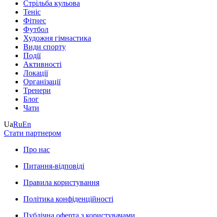
Стрільба кульова
Теніс
Фітнес
Футбол
Художня гімнастика
Види спорту
Події
Активності
Локації
Організації
Тренери
Блог
Чати
Ua
Ru
En
Стати партнером
Про нас
Питання-відповіді
Правила користування
Політика конфіденційності
Публічна оферта з користувачами