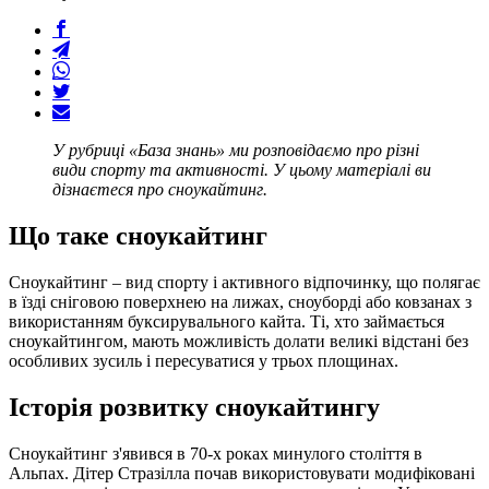
У рубриці «База знань» ми розповідаємо про різні
види спорту та активності. У цьому матеріалі ви
дізнаєтеся про сноукайтинг.
Що таке сноукайтинг
Сноукайтинг – вид спорту і активного відпочинку, що полягає
в їзді сніговою поверхнею на лижах, сноуборді або ковзанах з
використанням буксирувального кайта. Ті, хто займається
сноукайтингом, мають можливість долати великі відстані без
особливих зусиль і пересуватися у трьох площинах.
Історія розвитку сноукайтингу
Сноукайтинг з'явився в 70-х роках минулого століття в
Альпах. Дітер Стразілла почав використовувати модифіковані