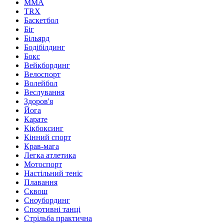
MMA
TRX
Баскетбол
Біг
Більярд
Бодібілдинг
Бокс
Вейкбординг
Велоспорт
Волейбол
Веслування
Здоров'я
Йога
Карате
Кікбоксинг
Кінний спорт
Крав-мага
Легка атлетика
Мотоспорт
Настільний теніс
Плавання
Сквош
Сноубординг
Спортивні танці
Стрільба практична