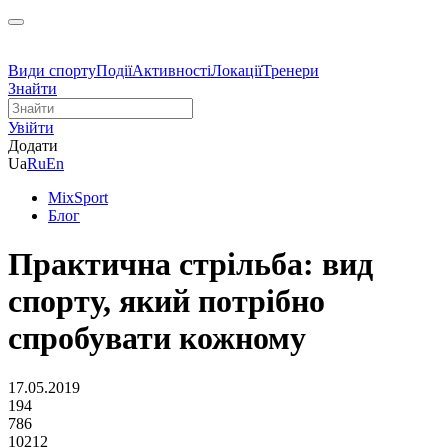
Види спорту
Події
Активності
Локації
Тренери
Знайти
Увійти
Додати
Ua
Ru
En
MixSport
Блог
Практична стрільба: вид
спорту, який потрібно
спробувати кожному
17.05.2019
194
786
10212