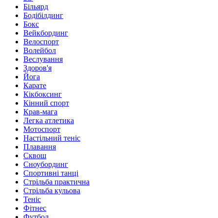
Більярд
Бодібілдинг
Бокс
Вейкбординг
Велоспорт
Волейбол
Веслування
Здоров'я
Йога
Карате
Кікбоксинг
Кінний спорт
Крав-мага
Легка атлетика
Мотоспорт
Настільний теніс
Плавання
Сквош
Сноубординг
Спортивні танці
Стрільба практична
Стрільба кульова
Теніс
Фітнес
Футбол