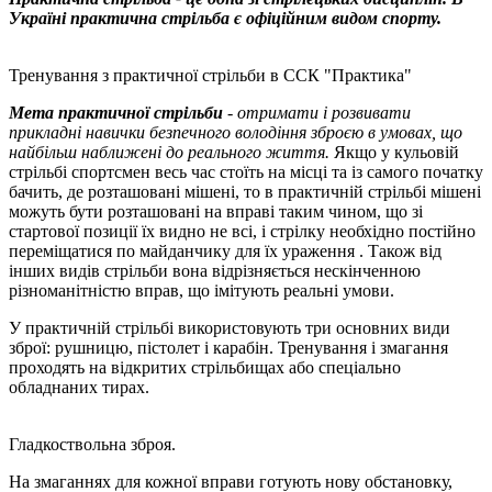
Україні практична стрільба є офіційним видом спорту.
Тренування з практичної стрільби в ССК "Практика"
Мета практичної стрільби
-
отримати і розвивати
прикладні навички безпечного володіння зброєю в умовах, що
найбільш наближені до реального життя.
Якщо у кульовій
стрільбі спортсмен весь час стоїть на місці та із самого початку
бачить, де розташовані мішені, то в практичній стрільбі мішені
можуть бути розташовані на вправі таким чином, що зі
стартової позиції їх видно не всі, і стрілку необхідно постійно
переміщатися по майданчику для їх ураження . Також від
інших видів стрільби вона відрізняється нескінченною
різноманітністю вправ, що імітують реальні умови.
У практичній стрільбі використовують три основних види
зброї: рушницю, пістолет і карабін. Тренування і змагання
проходять на відкритих стрільбищах або спеціально
обладнаних тирах.
Гладкоствольна зброя.
На змаганнях для кожної вправи готують нову обстановку,