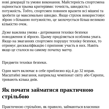
нові декорації та умови виконання. Майстерність спортсмена
оцінюється трьома критеріями: точність, швидкість і
потужність. Тобто, спортсмен повинен вразити всі мішені та
зробити це максимально швидко. Якщо стрілок використовує
зброю з більшою потужністю, це заохочується більш великою
кількістю очок.
Дуже важлива умова - дотримання техніки безпеки
поводження зі зброєю. Цьому приділяється особлива увага.
Якщо на змаганнях спортсмен порушує техніку безпеки, то
отримує дискваліфікацію і припиняє участь в них. Навіть
якщо це сталося на самому початку матчу.
Предмети техніки безпеки.
Один матч включає в себе приблизно від 4 до 32 вправ.
Масштабні змагання, наприклад чемпіонат світу або Європи,
тривають кілька днів.
Як почати займатися практичною
стрільбою
Практичною стрільбою, як правило, займаються власники