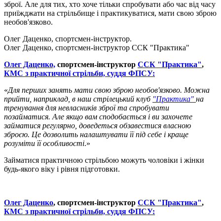
зброї. Але для тих, хто хоче тільки спробувати або час від часу
приїжджати на стрільбище і практикуватися, мати свою зброю
необов'язково.
Олег Даценко, спортсмен-інструктор.
Олег Даценко, спортсмен-інструктор ССК "Практика"
Олег Даценко,
спортсмен-інструктор
ССК "Практика"
,
КМС з практичної стрільби, суддя ФПСУ:
«
Для перших занять мати свою зброю необов'язково. Можна
прийти, наприклад, в наш стрілецький клуб
"Практика"
на
тренування для невласників зброї та спробувати
позайматися. Але якщо вам сподобається і ви захочете
займатися регулярно, доведеться обзавестися власною
зброєю. Це дозволить налаштувати її під себе і краще
розуміти її особливості
.»
Займатися практичною стрільбою можуть чоловіки і жінки
будь-якого віку і рівня підготовки.
Олег Даценко
, спортсмен-інструктор
ССК "Практика"
,
КМС з практичної стрільби, суддя ФПСУ: