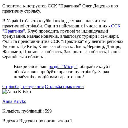
Спортсмен-інструктор ССК "Практика" Олег Даценко про
практичну стрільбу.
В Україні є багато клубів і шкіл, де можна навчитися
практичної стрільби. Один з найстарших і численних -
ССК
"Практика"
. Клуб проводить групові та індивідуальні
тренування, навчає новачків, влаштовує турніри і семінари.
Філії та представництва ССК "Практика" є у дев'яти регіонах
України. Це Київ, Київська область, Львів, Чернівці, Дніпро,
Житомир, Полтавська область, Закарпатська область, Івано-
Франківська область.
Відкривайте наш
розділ "Місця"
, обирайте клуб і
обов'язково спробуйте практичну стрільбу. Заряд
незабутніх емоцій вам гарантовано!
Стрільба
Тренування
Стрільба практична
Anna Krivko
Кількість публікацій: 599
Відгуки
Відгуки про організатора
1