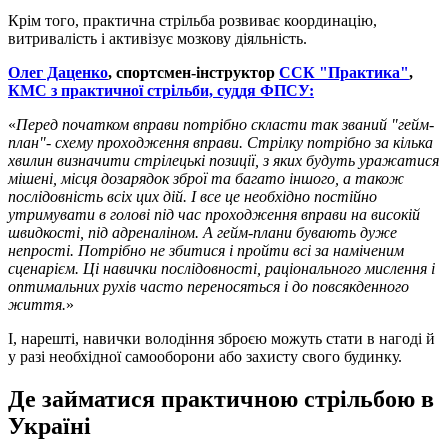
Крім того, практична стрільба розвиває координацію,
витривалість і активізує мозкову діяльність.
Олег Даценко
, спортсмен-інструктор
ССК "Практика"
,
КМС з практичної стрільби, суддя ФПСУ:
«
Перед початком вправи потрібно скласти так званий "гейм-
план"- схему проходження вправи. Стрілку потрібно за кілька
хвилин визначити стрілецькі позиції, з яких будуть уражатися
мішені, місця дозарядок зброї та багато іншого, а також
послідовність всіх цих дій. І все це необхідно постійно
утримувати в голові під час проходження вправи на високій
швидкості, під адреналіном. А гейм-плани бувають дуже
непрості. Потрібно не збитися і пройти всі за наміченим
сценарієм. Ці навички послідовності, раціонального мислення і
оптимальних рухів часто переносяться і до повсякденного
життя.
»
І, нарешті, навички володіння зброєю можуть стати в нагоді й
у разі необхідної самооборони або захисту свого будинку.
Де займатися практичною стрільбою в
Україні