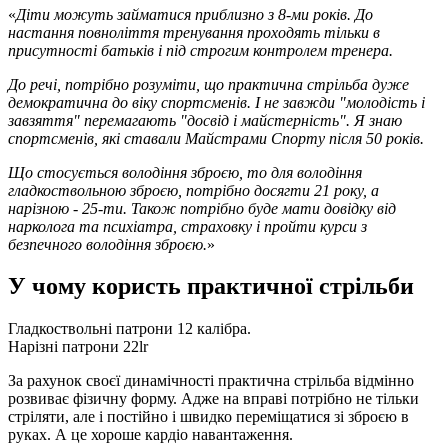
«
Діти можуть займатися приблизно з 8-ми років. До
настання повноліття тренування проходять тільки в
присутності батьків і під строгим контролем тренера.
До речі, потрібно розуміти, що практична стрільба дуже
демократична до віку спортсменів. І не завжди "молодість і
завзяття" перемагають "досвід і майстерність". Я знаю
спортсменів, які ставали Майстрами Спорту після 50 років.
Що стосується володіння зброєю, то для володіння
гладкоствольною зброєю, потрібно досягти 21 року, а
нарізною - 25-ти. Також потрібно буде мати довідку від
нарколога та психіатра, страховку і пройти курси з
безпечного володіння зброєю.
»
У чому користь практичної стрільби
Гладкоствольні патрони 12 калібра.
Нарізні патрони 22lr
За рахунок своєї динамічності практична стрільба відмінно
розвиває фізичну форму. Адже на вправі потрібно не тільки
стріляти, але і постійно і швидко переміщатися зі зброєю в
руках. А це хороше кардіо навантаження.