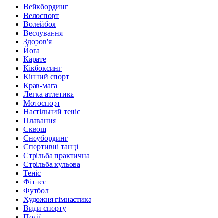
Вейкбординг
Велоспорт
Волейбол
Веслування
Здоров'я
Йога
Карате
Кікбоксинг
Кінний спорт
Крав-мага
Легка атлетика
Мотоспорт
Настільний теніс
Плавання
Сквош
Сноубординг
Спортивні танці
Стрільба практична
Стрільба кульова
Теніс
Фітнес
Футбол
Художня гімнастика
Види спорту
Події