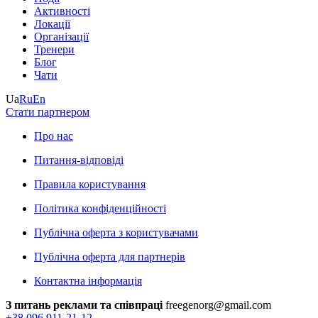
Активності
Локації
Організації
Тренери
Блог
Чати
Ua
Ru
En
Стати партнером
Про нас
Питання-відповіді
Правила користування
Політика конфіденційності
Публічна оферта з користувачами
Публічна оферта для партнерів
Контактна інформація
З питань реклами та співпраці
freegenorg@gmail.com
+38 096 911-21-12