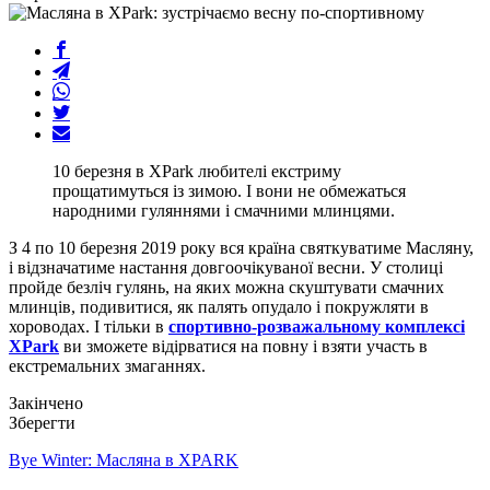
10 березня в XPark любителі екстриму
прощатимуться із зимою. І вони не обмежаться
народними гуляннями і смачними млинцями.
З 4 по 10 березня 2019 року вся країна святкуватиме Масляну,
і відзначатиме настання довгоочікуваної весни. У столиці
пройде безліч гулянь, на яких можна скуштувати смачних
млинців, подивитися, як палять опудало і покружляти в
хороводах. І тільки в
спортивно-розважальному комплексі
XPark
ви зможете відірватися на повну і взяти участь в
екстремальних змаганнях.
Закінчено
Зберегти
Bye Winter: Масляна в XPARK