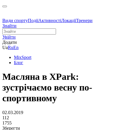
Види спорту
Події
Активності
Локації
Тренери
Знайти
Увійти
Додати
Ua
Ru
En
MixSport
Блог
Масляна в XPark:
зустрічаємо весну по-
спортивному
02.03.2019
112
1755
Зберегти