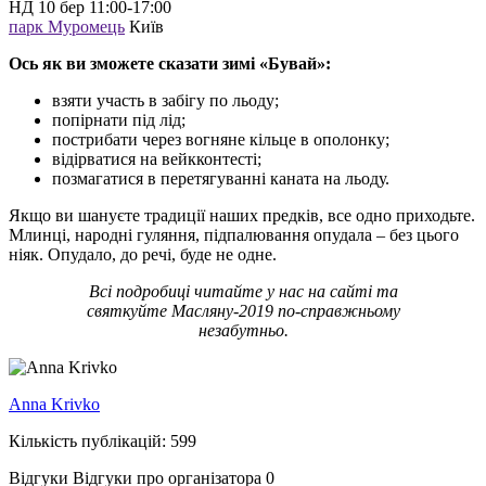
НД
10 бер
11:00-17:00
парк Муромець
Київ
Ось як ви зможете сказати зимі «Бувай»:
взяти участь в забігу по льоду;
попірнати під лід;
пострибати через вогняне кільце в ополонку;
відірватися на вейкконтесті;
позмагатися в перетягуванні каната на льоду.
Якщо ви шануєте традиції наших предків, все одно приходьте.
Млинці, народні гуляння, підпалювання опудала – без цього
ніяк. Опудало, до речі, буде не одне.
Всі подробиці читайте у нас на сайті та
святкуйте Масляну-2019 по-справжньому
незабутньо.
Anna Krivko
Кількість публікацій: 599
Відгуки
Відгуки про організатора
0