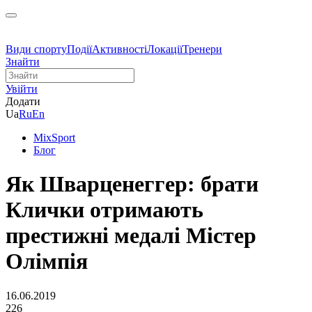
Види спорту
Події
Активності
Локації
Тренери
Знайти
Увійти
Додати
Ua
Ru
En
MixSport
Блог
Як Шварценеггер: брати
Клички отримають
престижні медалі Містер
Олімпія
16.06.2019
226