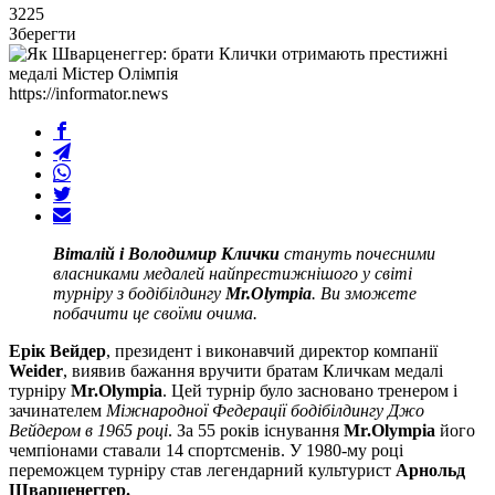
3225
Зберегти
https://informator.news
Віталій і Володимир Клички
стануть почесними
власниками медалей найпрестижнішого у світі
турніру з бодібілдингу
Mr.Olympia
. Ви зможете
побачити це своїми очима.
Ерік Вейдер
, президент і виконавчий директор компанії
Weider
, виявив бажання вручити братам Кличкам медалі
турніру
Mr.Olympia
. Цей турнір було засновано тренером і
зачинателем
Міжнародної Федерації бодібілдингу Джо
Вейдером в 1965 році
. За 55 років існування
Mr.Olympia
його
чемпіонами ставали 14 спортсменів. У 1980-му році
переможцем турніру став легендарний культурист
Арнольд
Шварценеггер.