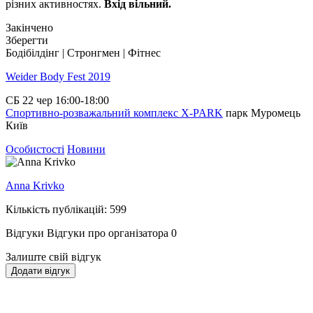
різних активностях.
Вхід вільний.
Закінчено
Зберегти
Бодібілдінг | Стронгмен | Фітнес
Weider Body Fest 2019
СБ
22 чер
16:00-18:00
Спортивно-розважальний комплекс X-PARK
парк Муромець
Київ
Особистості
Новини
Anna Krivko
Кількість публікацій: 599
Відгуки
Відгуки про організатора
0
Залиште свій відгук
Додати відгук