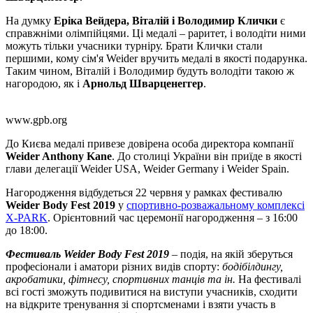
На думку
Еріка Вейдера, Віталій і Володимир Клички
є
справжніми олімпійцями. Ці медалі – раритет, і володіти ними
можуть тільки учасники турніру. Брати Клички стали
першими, кому сім'я Weider вручить медалі в якості подарунка.
Таким чином, Віталій і Володимир будуть володіти такою ж
нагородою, як і
Арнольд Шварценеггер
.
www.gpb.org
До Києва медалі привезе довірена особа директора компанії
Weider Anthony Kane
. До столиці України він приїде в якості
глави делегації Weider USA, Weider Germany і Weider Spain.
Нагородження відбудеться 22 червня у рамках фестивалю
Weider Body Fest 2019
у
спортивно-розважальному комплексі
X-PARK
. Орієнтовний час церемонії нагородження – з 16:00
до 18:00.
Фестиваль Weider Body Fest 2019
– подія, на якій зберуться
професіонали і аматори різних видів спорту:
бодібілдингу,
акробатики, фітнесу, спортивних танців та ін.
На фестивалі
всі гості зможуть подивитися на виступи учасників, сходити
на відкрите тренування зі спортсменами і взяти участь в