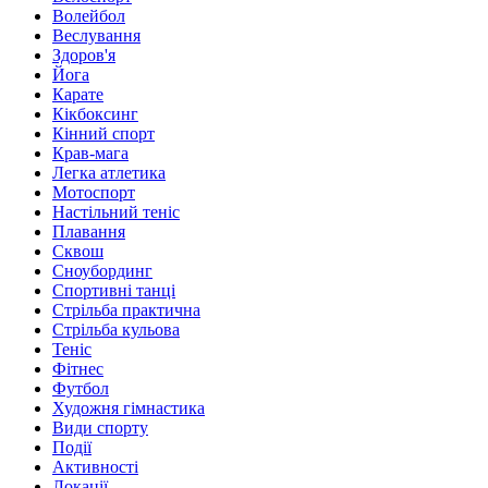
Волейбол
Веслування
Здоров'я
Йога
Карате
Кікбоксинг
Кінний спорт
Крав-мага
Легка атлетика
Мотоспорт
Настільний теніс
Плавання
Сквош
Сноубординг
Спортивні танці
Стрільба практична
Стрільба кульова
Теніс
Фітнес
Футбол
Художня гімнастика
Види спорту
Події
Активності
Локації