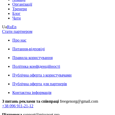
Організації
Тренери
Блог
Чати
Ua
Ru
En
Стати партнером
Про нас
Питання-відповіді
Правила користування
Політика конфіденційності
Публічна оферта з користувачами
Публічна оферта для партнерів
Контактна інформація
З питань реклами та співпраці
freegenorg@gmail.com
+38 096 911-21-12
Підтримка
support@mixsport.pro