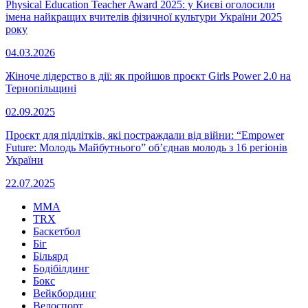
Physical Education Teacher Award 2025: у Києві оголосили
імена найкращих вчителів фізичної культури України 2025
року
04.03.2026
Жіноче лідерство в дії: як пройшов проєкт Girls Power 2.0 на
Тернопільщині
02.09.2025
Проєкт для підлітків, які постраждали від війни: “Empower
Future: Молодь Майбутнього” об’єднав молодь з 16 регіонів
України
22.07.2025
MMA
TRX
Баскетбол
Біг
Більярд
Бодібілдинг
Бокс
Вейкбординг
Велоспорт