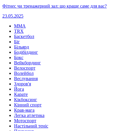
Фітнес чи тренажерний зал: що краще саме для вас?
23.05.2025
MMA
TRX
Баскетбол
Біг
Більярд
Бодібілдинг
Бокс
Вейкбординг
Велоспорт
Волейбол
Веслування
Здоров'я
Йога
Карате
Кікбоксинг
Кінний спорт
Крав-мага
Легка атлетика
Мотоспорт
Настільний теніс