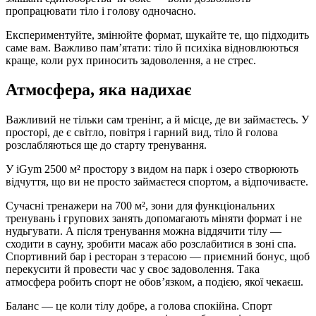
пропрацювати тіло і голову одночасно.
Експериментуйте, змінюйте формат, шукайте те, що підходить
саме вам. Важливо пам’ятати: тіло й психіка відновлюються
краще, коли рух приносить задоволення, а не стрес.
Атмосфера, яка надихає
Важливий не тільки сам тренінг, а й місце, де ви займаєтесь. У
просторі, де є світло, повітря і гарний вид, тіло й голова
розслабляються ще до старту тренування.
У iGym 2500 м² простору з видом на парк і озеро створюють
відчуття, що ви не просто займаєтеся спортом, а відпочиваєте.
Сучасні тренажери на 700 м², зони для функціональних
тренувань і групових занять допомагають міняти формат і не
нудьгувати. А після тренування можна віддячити тілу —
сходити в сауну, зробити масаж або розслабитися в зоні спа.
Спортивний бар і ресторан з терасою — приємний бонус, щоб
перекусити й провести час у своє задоволення. Така
атмосфера робить спорт не обов’язком, а подією, якої чекаєш.
Баланс — це коли тілу добре, а голова спокійна. Спорт