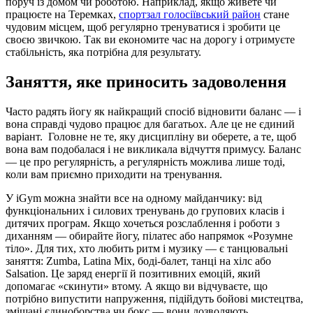
поруч із домом чи роботою. Наприклад, якщо живете чи
працюєте на Теремках,
спортзал голосіївський район
стане
чудовим місцем, щоб регулярно тренуватися і зробити це
своєю звичкою. Так ви економите час на дорогу і отримуєте
стабільність, яка потрібна для результату.
Заняття, яке приносить задоволення
Часто радять йогу як найкращий спосіб відновити баланс — і
вона справді чудово працює для багатьох. Але це не єдиний
варіант. Головне не те, яку дисципліну ви оберете, а те, щоб
вона вам подобалася і не викликала відчуття примусу. Баланс
— це про регулярність, а регулярність можлива лише тоді,
коли вам приємно приходити на тренування.
У iGym можна знайти все на одному майданчику: від
функціональних і силових тренувань до групових класів і
дитячих програм. Якщо хочеться розслаблення і роботи з
диханням — обирайте йогу, пілатес або напрямок «Розумне
тіло». Для тих, хто любить ритм і музику — є танцювальні
заняття: Zumba, Latina Mix, боді-балет, танці на хілс або
Salsation. Це заряд енергії й позитивних емоцій, який
допомагає «скинути» втому. А якщо ви відчуваєте, що
потрібно випустити напруження, підійдуть бойові мистецтва,
змішані єдиноборства чи бокс — вони дозволяють