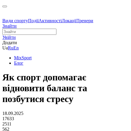
Види спорту
Події
Активності
Локації
Тренери
Знайти
Увійти
Додати
Ua
Ru
En
MixSport
Блог
Як спорт допомагає
відновити баланс та
позбутися стресу
18.09.2025
17633
2511
562