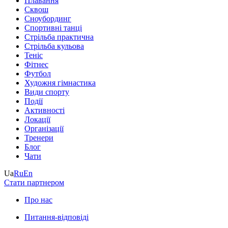
Плавання
Сквош
Сноубординг
Спортивні танці
Стрільба практична
Стрільба кульова
Теніс
Фітнес
Футбол
Художня гімнастика
Види спорту
Події
Активності
Локації
Організації
Тренери
Блог
Чати
Ua
Ru
En
Стати партнером
Про нас
Питання-відповіді