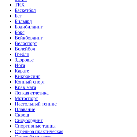
TRX
Баскетбол
Бег
Бильярд
Бодибилдинг
Бокс
Вейкбординг
Велоспорт
Волейбол
Гребля
Здоровье
Йога
Карате
Кикбоксинг
Конный спорт
Крав-мага
Легкая атлетика
Мотоспорт
Настольный теннис
Плавание
Сквош
Сноубординг
Спортивные танцы
Стрельба практическая
Стрельба пулевая