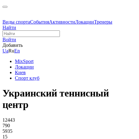
Виды спорта
События
Активности
Локации
Тренеры
Найти
Войти
Добавить
Ua
Ru
En
MixSport
Локации
Киев
Спорт клуб
Украинский теннисный
центр
12443
790
5935
15