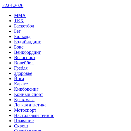
22.01.2026
MMA
TRX
Баскетбол
Бег
Бильярд
Бодибилдинг
Бокс
Вейкбординг
Велоспорт
Волейбол
Гребля
Здоровье
Йога
Карате
Кикбоксинг
Конный спорт
Крав-мага
Легкая атлетика
Мотоспорт
Настольный теннис
Плавание
Сквош