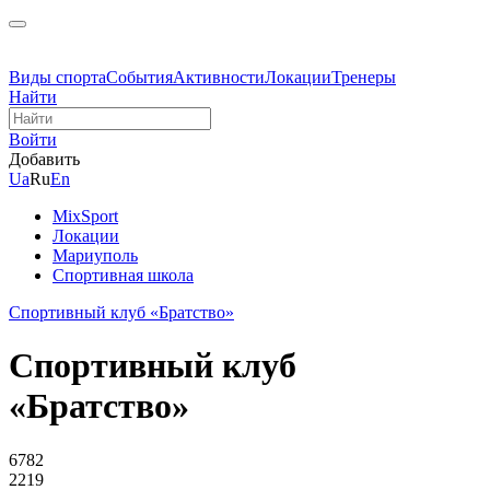
Виды спорта
События
Активности
Локации
Тренеры
Найти
Войти
Добавить
Ua
Ru
En
MixSport
Локации
Мариуполь
Спортивная школа
Спортивный клуб «Братство»
Спортивный клуб
«Братство»
6782
2219