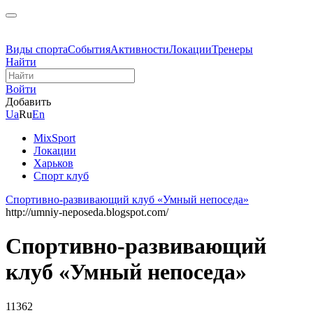
Виды спорта
События
Активности
Локации
Тренеры
Найти
Войти
Добавить
Ua
Ru
En
MixSport
Локации
Харьков
Спорт клуб
Спортивно-развивающий клуб «Умный непоседа»
http://umniy-neposeda.blogspot.com/
Спортивно-развивающий
клуб «Умный непоседа»
11362