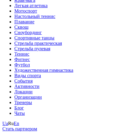
Крав-мага
Легкая атлетика
Мотоспорт
Настольный теннис
Плавание
Сквош
Сноубординг
Спортивные танцы
Стрельба практическая
Стрельба пулевая
Теннис
Фитнес
Футбол
Художественная гимнастика
Виды спорта
События
Активности
Локации
Организации
Тренеры
Блог
Чаты
Ua
Ru
En
Стать партнером