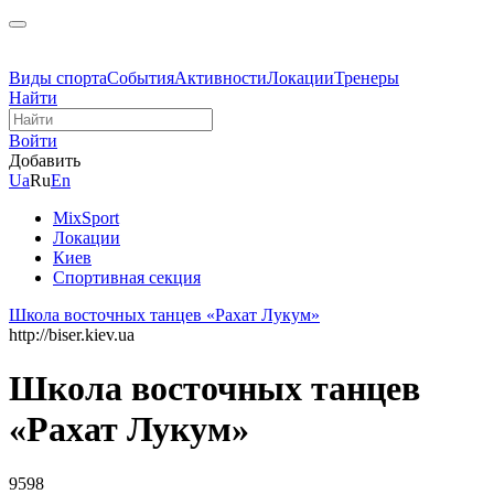
Виды спорта
События
Активности
Локации
Тренеры
Найти
Войти
Добавить
Ua
Ru
En
MixSport
Локации
Киев
Спортивная секция
Школа восточных танцев «Рахат Лукум»
http://biser.kiev.ua
Школа восточных танцев
«Рахат Лукум»
9598