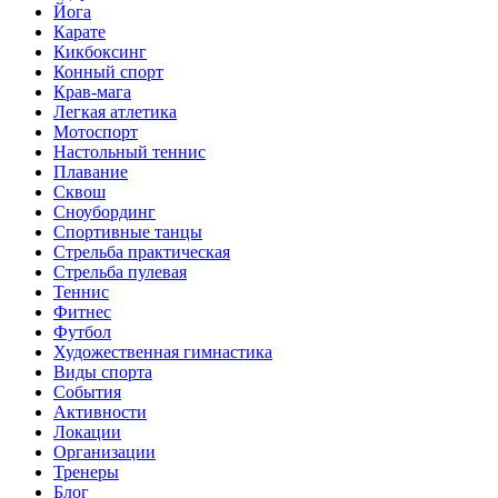
Йога
Карате
Кикбоксинг
Конный спорт
Крав-мага
Легкая атлетика
Мотоспорт
Настольный теннис
Плавание
Сквош
Сноубординг
Спортивные танцы
Стрельба практическая
Стрельба пулевая
Теннис
Фитнес
Футбол
Художественная гимнастика
Виды спорта
События
Активности
Локации
Организации
Тренеры
Блог