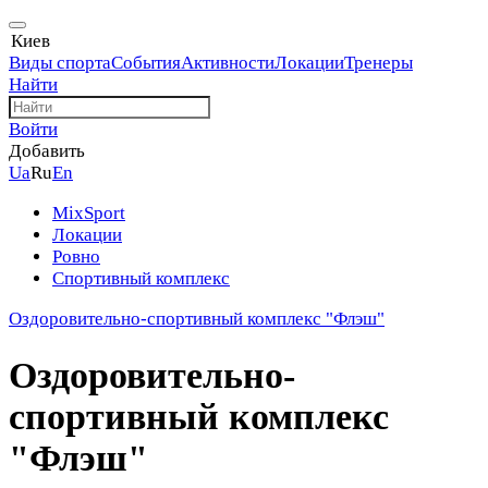
Киев
Виды спорта
События
Активности
Локации
Тренеры
Найти
Войти
Добавить
Ua
Ru
En
MixSport
Локации
Ровно
Спортивный комплекс
Оздоровительно-спортивный комплекс "Флэш"
Оздоровительно-
спортивный комплекс
"Флэш"