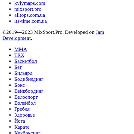
kyivmaps.com
mixsport.pro
alltops.com.ua
its-time.com.ua
©2019—2023 MixSport.Pro. Developed on
Jam
Development
.
MMA
TRX
Баскетбол
Бег
Бильярд
Бодибилдинг
Бокс
Вейкбординг
Велоспорт
Волейбол
Гребля
Здоровье
Йога
Карате
Кикбоксинг