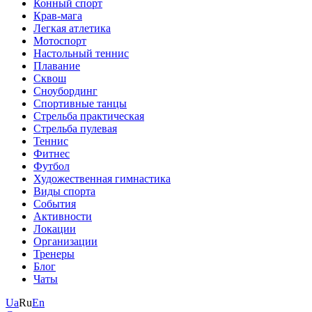
Конный спорт
Крав-мага
Легкая атлетика
Мотоспорт
Настольный теннис
Плавание
Сквош
Сноубординг
Спортивные танцы
Стрельба практическая
Стрельба пулевая
Теннис
Фитнес
Футбол
Художественная гимнастика
Виды спорта
События
Активности
Локации
Организации
Тренеры
Блог
Чаты
Ua
Ru
En