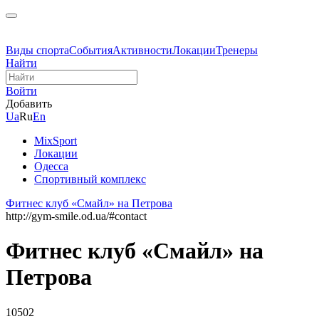
Виды спорта
События
Активности
Локации
Тренеры
Найти
Войти
Добавить
Ua
Ru
En
MixSport
Локации
Одесса
Спортивный комплекс
Фитнес клуб «Смайл» на Петрова
http://gym-smile.od.ua/#contact
Фитнес клуб «Смайл» на
Петрова
10502