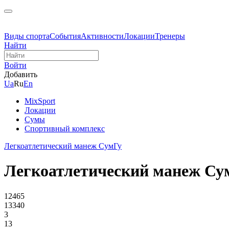
Виды спорта
События
Активности
Локации
Тренеры
Найти
Войти
Добавить
Ua
Ru
En
MixSport
Локации
Сумы
Спортивный комплекс
Легкоатлетический манеж СумГу
Легкоатлетический манеж Су
12465
13340
3
13